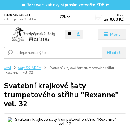
➡️ Rezervaci kabinky si prosím vytvořte ZDE ⬅️
0
ks
‭+420735138241
CZK
za
0,00 Kč
volejte po-pá 9-14 hod.
Menu
Hledat
Úvod
Šaty SKLADEM
Svatební krajkové šaty trumpetového střihu
"Rexanne" - vel. 32
Svatební krajkové šaty
trumpetového střihu "Rexanne" -
vel. 32