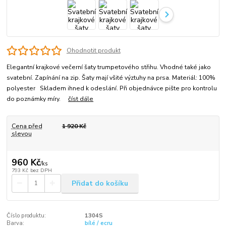
Ohodnotit produkt
Elegantní krajkové večerní šaty trumpetového střihu. Vhodné také jako
svatební. Zapínání na zip. Šaty mají všité výztuhy na prsa. Materiál: 100%
polyester Skladem ihned k odeslání. Při objednávce pište pro kontrolu
do poznámky míry.
číst dále
Cena před
1 920 Kč
slevou
960 Kč
/
ks
793 Kč
bez DPH
Přidat do košíku
Číslo produktu:
1304S
Barva:
bílé / ecru