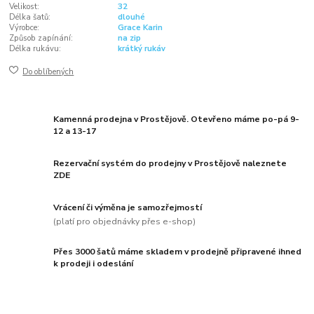
Velikost:
32
Délka šatů:
dlouhé
Výrobce:
Grace Karin
Způsob zapínání:
na zip
Délka rukávu:
krátký rukáv
Do oblíbených
Kamenná prodejna v Prostějově. Otevřeno máme po-pá 9-
12 a 13-17
Rezervační systém do prodejny v Prostějově naleznete
ZDE
Vrácení či výměna je samozřejmostí
(platí pro objednávky přes e-shop)
Přes 3000 šatů máme skladem v prodejně připravené ihned
k prodeji i odeslání