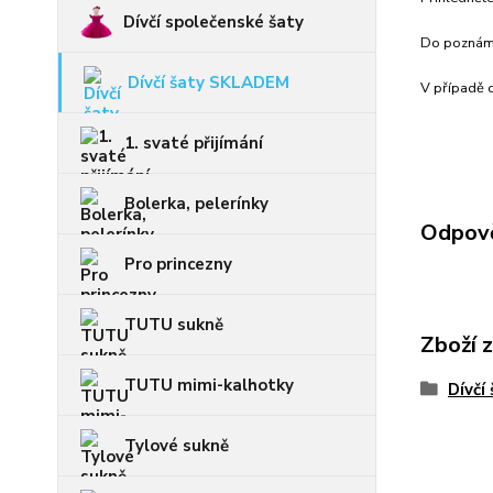
Dívčí společenské šaty
Do poznámk
Dívčí šaty SKLADEM
V případě c
1. svaté přijímání
Bolerka, pelerínky
Odpově
Pro princezny
TUTU sukně
Zboží 
TUTU mimi-kalhotky
Dívčí
Tylové sukně