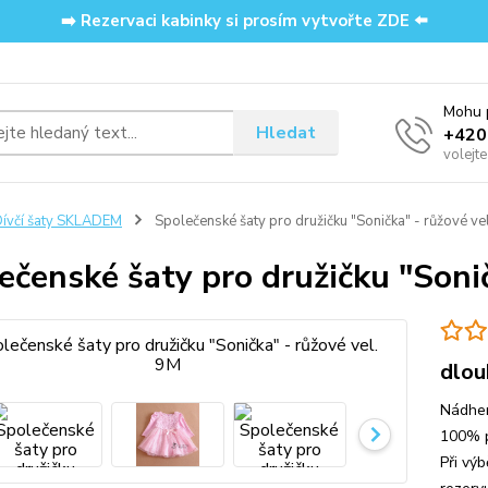
➡️ Rezervaci kabinky si prosím vytvořte ZDE ⬅️
Mohu p
Hledat
‭+42
volejt
ívčí šaty SKLADEM
Společenské šaty pro družičku "Sonička" - růžové ve
ečenské šaty pro družičku "Sonič
dlou
Nádher
100% p
Při výb