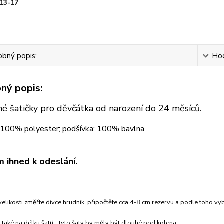
13-17
bný popis:
Ho
ný popis:
é šatičky pro děvčátka od narození do 24 měsíců.
: 100% polyester; podšívka: 100% bavlna
 ihned k odeslání.
velikosti změřte dívce hrudník, připočtěte cca 4-8 cm rezervu a podle toho vybe
 také na délku šatů - tyto šaty by měly být dlouhé pod kolena.