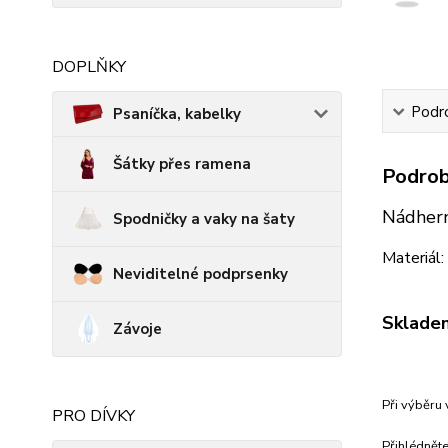
DOPLŇKY
Podro
Psaníčka, kabelky
Šátky přes ramena
Podrob
Nádhern
Spodničky a vaky na šaty
Materiál
Neviditelné podprsenky
Skladem
Závoje
Při výběru 
PRO DÍVKY
Přihlédněte