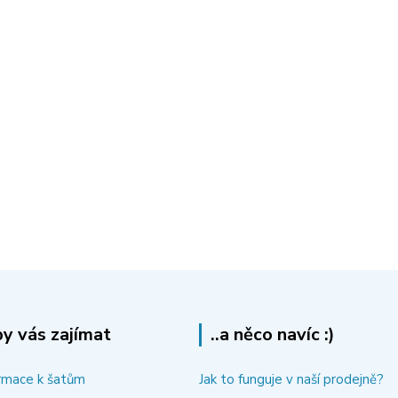
y vás zajímat
..a něco navíc :)
rmace k šatům
Jak to funguje v naší prodejně?