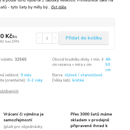
 a podle toho vyberte z tabulky velikostí. Přihlédněte také na
atů - tyto šaty by měly bý...
číst dále
0 Kč
/
ks
Přidat do košíku
 Kč
bez DPH
roduktu:
3256S
Obvod hrudníku dívky + min. 4
48-
cm rezerva = míra v cm:
50
cm
á velikost:
9 měs
Barva:
růžové / starorůžové
ěte (orientačně):
0-2 roky
Délka šatů:
krátké
oblíbených
Vrácení či výměna je
Přes 3000 šatů máme
samozřejmostí
skladem v prodejně
připravené ihned k
(platí pro objednávky