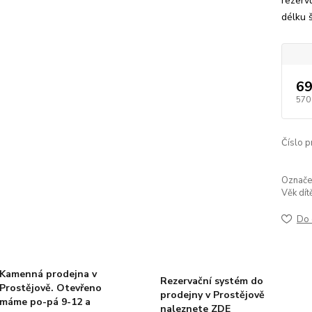
rezervu
délku š
69
570
Číslo p
Označen
Věk dít
Do 
Kamenná prodejna v
Rezervační systém do
Prostějově. Otevřeno
prodejny v Prostějově
máme po-pá 9-12 a
naleznete ZDE