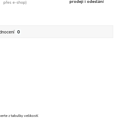
prodeji i odeslání
přes e-shop)
dnocení
0
rte z tabulky velikostí.