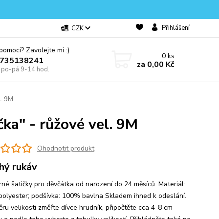
Přihlášení
CZK
omoci? Zavolejte mi :)
0
ks
0735138241
za
0,00 Kč
e po-pá 9-14 hod.
l. 9M
ka" - růžové vel. 9M
Ohodnotit produkt
hý rukáv
né šatičky pro děvčátka od narození do 24 měsíců. Materiál:
olyester; podšívka: 100% bavlna Skladem ihned k odeslání.
ěru velikosti změřte dívce hrudník, připočtěte cca 4-8 cm