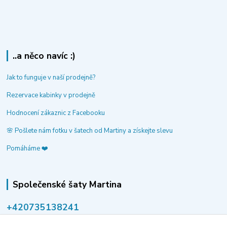
..a něco navíc :)
Jak to funguje v naší prodejně?
Rezervace kabinky v prodejně
Hodnocení zákaznic z Facebooku
🌸 Pošlete nám fotku v šatech od Martiny a získejte slevu
Pomáháme ❤️
Společenské šaty Martina
‭+420735138241
volejte po-pá 9-14 hod.