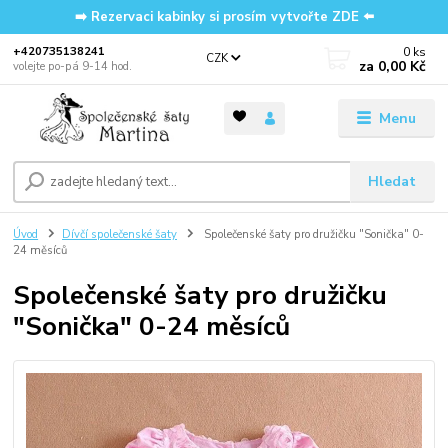
➡️ Rezervaci kabinky si prosím vytvořte ZDE ⬅️
0
ks
‭+420735138241
CZK
za
0,00 Kč
volejte po-pá 9-14 hod.
Menu
Hledat
Úvod
Dívčí společenské šaty
Společenské šaty pro družičku "Sonička" 0-
24 měsíců
Společenské šaty pro družičku
"Sonička" 0-24 měsíců