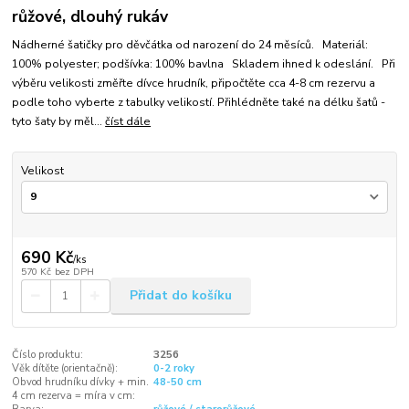
růžové, dlouhý rukáv
Nádherné šatičky pro děvčátka od narození do 24 měsíců. Materiál:
100% polyester; podšívka: 100% bavlna Skladem ihned k odeslání. Při
výběru velikosti změřte dívce hrudník, připočtěte cca 4-8 cm rezervu a
podle toho vyberte z tabulky velikostí. Přihlédněte také na délku šatů -
tyto šaty by měl...
číst dále
Velikost
690 Kč
/
ks
570 Kč
bez DPH
Přidat do košíku
Číslo produktu:
3256
Věk dítěte (orientačně):
0-2 roky
Obvod hrudníku dívky + min.
48-50 cm
4 cm rezerva = míra v cm: