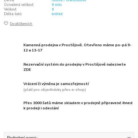
Barva:
růžové / starorůžové
Označená velikost:
9 měs
Velikost:
9
Délka šatů:
krátké
Do oblíbených
Kamenná prodejna v Prostějově. Otevřeno máme po-pá 9-
12 a 13-17
Rezervační systém do prodejny v Prostějově naleznete
ZDE
Vrácení či výměna je samozřejmostí
(platí pro objednávky přes e-shop)
Přes 3000 šatů máme skladem v prodejně připravené ihned
k prodeji i odeslání