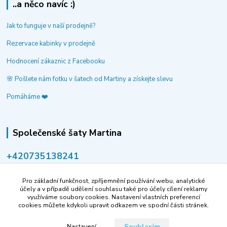
..a něco navíc :)
Jak to funguje v naší prodejně?
Rezervace kabinky v prodejně
Hodnocení zákaznic z Facebooku
🌸 Pošlete nám fotku v šatech od Martiny a získejte slevu
Pomáháme ❤️
Společenské šaty Martina
‭+420735138241
volejte po-pá 9-14 hod.
Pro základní funkčnost, zpříjemnění používání webu, analytické
info@spolecenske-saty-martina.cz
účely a v případě udělení souhlasu také pro účely cílení reklamy
využíváme soubory cookies. Nastavení vlastních preferencí
cookies můžete kdykoli upravit odkazem ve spodní části stránek.
Souhlasím
Nastavení