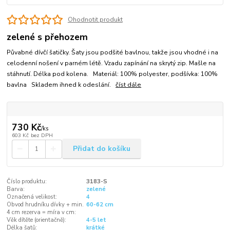
Ohodnotit produkt
zelené s přehozem
Půvabné dívčí šatičky. Šaty jsou podšité bavlnou, takže jsou vhodné i na
celodenní nošení v parném létě. Vzadu zapínání na skrytý zip. Mašle na
stáhnutí. Délka pod kolena. Materiál: 100% polyester, podšívka: 100%
bavlna Skladem ihned k odeslání.
číst dále
730 Kč
/
ks
603 Kč
bez DPH
Přidat do košíku
Číslo produktu:
3183-S
Barva:
zelené
Označená velikost:
4
Obvod hrudníku dívky + min.
60-62 cm
4 cm rezerva = míra v cm:
Věk dítěte (orientačně):
4-5 let
Délka šatů:
krátké