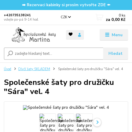
➡️ Rezervaci kabinky si prosím vytvořte ZDE ⬅️
0
ks
‭+420735138241
CZK
za
0,00 Kč
volejte po-pá 9-14 hod.
Menu
Hledat
Úvod
Dívčí šaty SKLADEM
Společenské šaty pro družičku "Sára" vel. 4
Společenské šaty pro družičku
"Sára" vel. 4