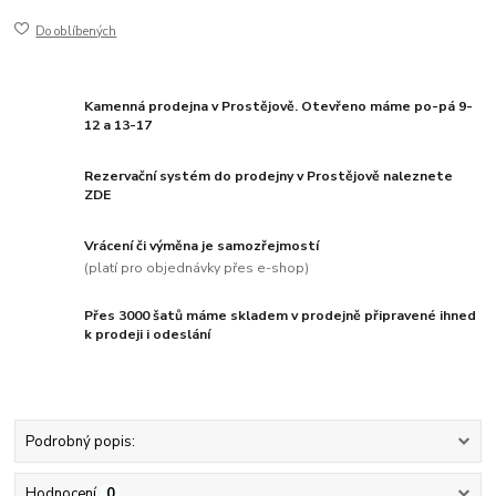
Do oblíbených
Kamenná prodejna v Prostějově. Otevřeno máme po-pá 9-
12 a 13-17
Rezervační systém do prodejny v Prostějově naleznete
ZDE
Vrácení či výměna je samozřejmostí
(platí pro objednávky přes e-shop)
Přes 3000 šatů máme skladem v prodejně připravené ihned
k prodeji i odeslání
Podrobný popis:
Hodnocení
0