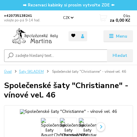
➡️ Rezervaci kabinky si prosím vytvořte ZDE ⬅️
0
ks
‭+420735138241
CZK
za
0,00 Kč
volejte po-pá 9-14 hod.
Menu
Hledat
Úvod
Šaty SKLADEM
Společenské šaty "Christianne" - vínové vel. 46
Společenské šaty "Christianne" -
vínové vel. 46