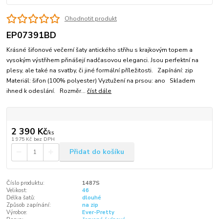
Ohodnotit produkt
EP07391BD
Krásné šifonové večerní šaty antického střihu s krajkovým topem a
vysokým výstřihem přinášejí nadčasovou eleganci. Jsou perfektní na
plesy, ale také na svatby, či jiné formální příležitosti. Zapínání: zip
Materiál: šifon (100% polyester) Vyztužení na prsou: ano Skladem
ihned k odeslání. Rozměr...
číst dále
2 390 Kč
/
ks
1 975 Kč
bez DPH
Přidat do košíku
Číslo produktu:
1487S
Velikost:
46
Délka šatů:
dlouhé
Způsob zapínání:
na zip
Výrobce:
Ever-Pretty