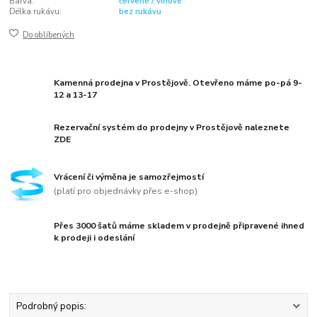
Barva:
červené / vínové
Délka rukávu:
bez rukávu
Do oblíbených
Kamenná prodejna v Prostějově. Otevřeno máme po-pá 9-
12 a 13-17
Rezervační systém do prodejny v Prostějově naleznete
ZDE
Vrácení či výměna je samozřejmostí
(platí pro objednávky přes e-shop)
Přes 3000 šatů máme skladem v prodejně připravené ihned
k prodeji i odeslání
Podrobný popis: