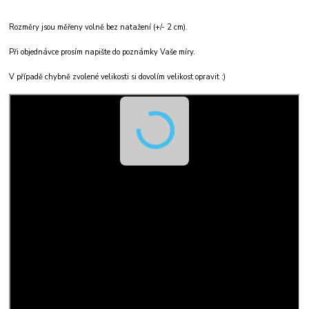
Rozměry jsou měřeny volně bez natažení (+/- 2 cm).
Při objednávce prosím napište do poznámky Vaše míry.
V případě chybně zvolené velikosti si dovolím velikost opravit :)