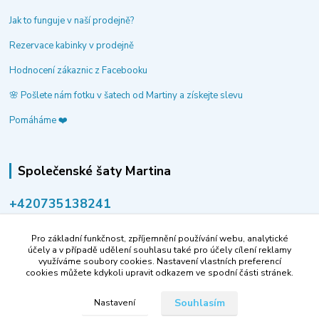
Jak to funguje v naší prodejně?
Rezervace kabinky v prodejně
Hodnocení zákaznic z Facebooku
🌸 Pošlete nám fotku v šatech od Martiny a získejte slevu
Pomáháme ❤️
Společenské šaty Martina
‭+420735138241
volejte po-pá 9-14 hod.
Pro základní funkčnost, zpříjemnění používání webu, analytické
info@spolecenske-saty-martina.cz
účely a v případě udělení souhlasu také pro účely cílení reklamy
využíváme soubory cookies. Nastavení vlastních preferencí
cookies můžete kdykoli upravit odkazem ve spodní části stránek.
Souhlasím
Nastavení