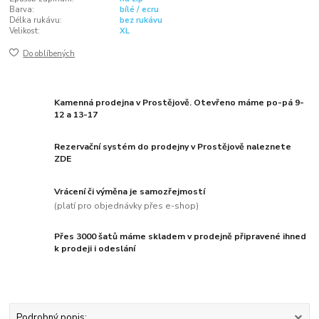
Barva:
bílé / ecru
Délka rukávu:
bez rukávu
Velikost:
XL
Do oblíbených
Kamenná prodejna v Prostějově. Otevřeno máme po-pá 9-
12 a 13-17
Rezervační systém do prodejny v Prostějově naleznete
ZDE
Vrácení či výměna je samozřejmostí
(platí pro objednávky přes e-shop)
Přes 3000 šatů máme skladem v prodejně připravené ihned
k prodeji i odeslání
Podrobný popis: