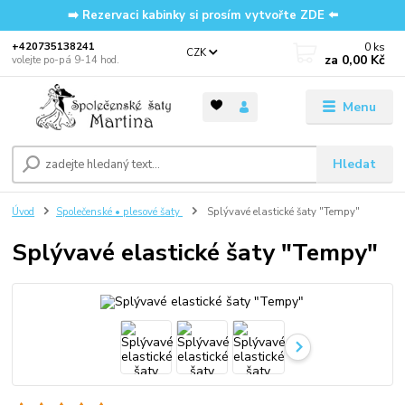
➡️ Rezervaci kabinky si prosím vytvořte ZDE ⬅️
0
ks
‭+420735138241
CZK
za
0,00 Kč
volejte po-pá 9-14 hod.
Menu
Hledat
Úvod
Společenské • plesové šaty
Splývavé elastické šaty "Tempy"
Splývavé elastické šaty "Tempy"