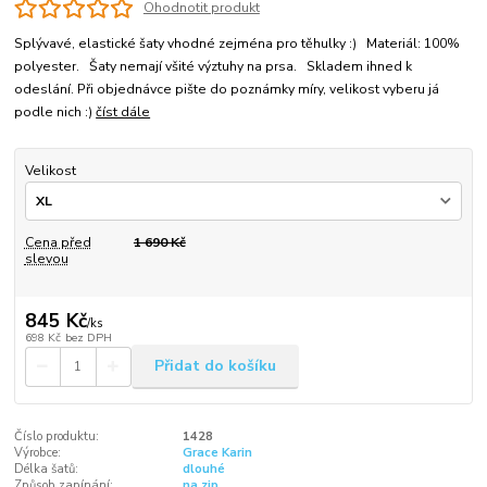
Ohodnotit produkt
Splývavé, elastické šaty vhodné zejména pro těhulky :) Materiál: 100%
polyester. Šaty nemají všité výztuhy na prsa. Skladem ihned k
odeslání. Při objednávce pište do poznámky míry, velikost vyberu já
podle nich :)
číst dále
Velikost
Cena před
1 690 Kč
slevou
845 Kč
/
ks
698 Kč
bez DPH
Přidat do košíku
Číslo produktu:
1428
Výrobce:
Grace Karin
Délka šatů:
dlouhé
Způsob zapínání:
na zip