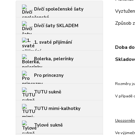
Dívčí společenské šaty
Vyztužení
Způsob za
Dívčí šaty SKLADEM
1. svaté přijímání
Doba dod
Bolerka, pelerínky
Skladové
Pro princezny
Rozměry js
TUTU sukně
V případě c
TUTU mimi-kalhotky
Upozorněn
Tylové sukně
Ve výjimeč