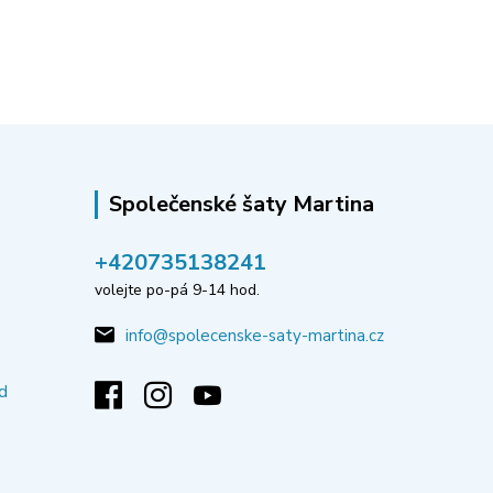
Společenské šaty Martina
‭+420735138241
volejte po-pá 9-14 hod.
info@spolecenske-saty-martina.cz
d