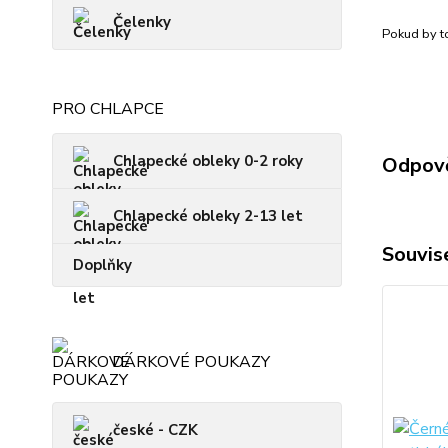
Čelenky
Pokud by to
PRO CHLAPCE
Chlapecké obleky 0-2 roky
Odpově
Chlapecké obleky 2-13 let
Souvise
Doplňky
DÁRKOVÉ POUKAZY
české - CZK