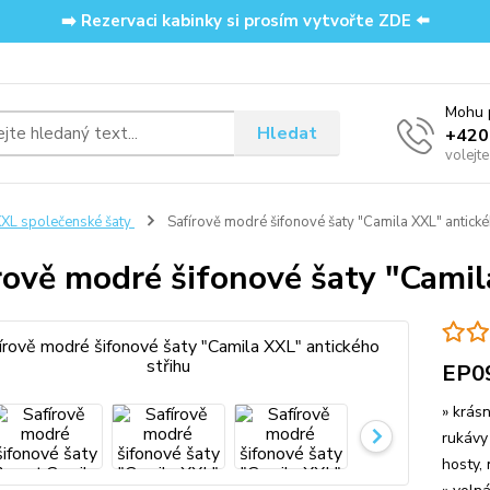
➡️ Rezervaci kabinky si prosím vytvořte ZDE ⬅️
Mohu p
Hledat
‭+42
volejt
XL společenské šaty
Safírově modré šifonové šaty "Camila XXL" antické
rově modré šifonové šaty "Camil
EP0
» krás
rukávy
hosty, 