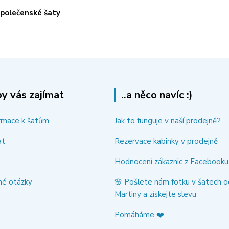
polečenské šaty
y vás zajímat
..a něco navíc :)
rmace k šatům
Jak to funguje v naší prodejně?
at
Rezervace kabinky v prodejně
Hodnocení zákaznic z Facebooku
né otázky
🌸 Pošlete nám fotku v šatech o
Martiny a získejte slevu
Pomáháme ❤️