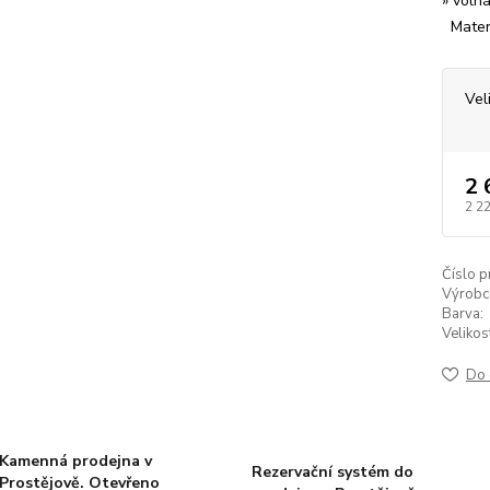
» voln
Materi
Vel
2 
2 2
Číslo p
Výrobc
Barva:
Velikos
Do 
Kamenná prodejna v
Rezervační systém do
Prostějově. Otevřeno