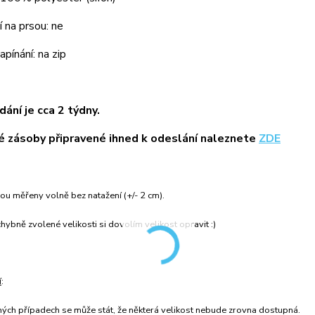
 na prsou: ne
pínání: na zip
ání je cca 2 týdny.
 zásoby připravené ihned k odeslání naleznete
ZDE
ou měřeny volně bez natažení (+/- 2 cm).
hybně zvolené velikosti si dovolím velikost opravit :)
í
:
ných případech se může stát, že některá velikost nebude zrovna dostupná.