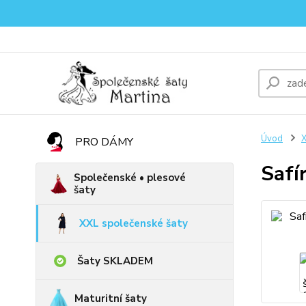
Úvod
X
PRO DÁMY
Safí
Společenské • plesové
šaty
XXL společenské šaty
Šaty SKLADEM
Maturitní šaty