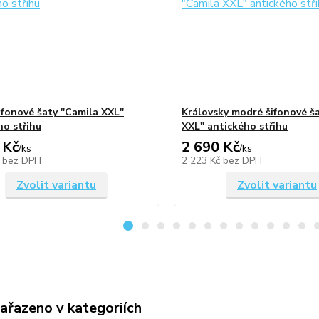
ifonové šaty "Camila XXL"
Královsky modré šifonové š
ho střihu
XXL" antického střihu
 Kč
2 690 Kč
/
ks
/
ks
č
bez DPH
2 223 Kč
bez DPH
Zvolit variantu
Zvolit variantu
zařazeno v kategoriích