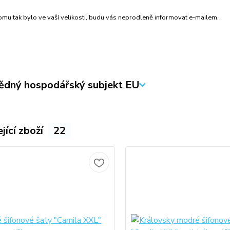
mu tak bylo ve vaší velikosti, budu vás neprodleně informovat e-mailem.
dný hospodářský subjekt EU
jící zboží
22