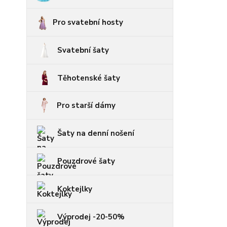
Pro svatební hosty
Svatební šaty
Těhotenské šaty
Pro starší dámy
Šaty na denní nošení
Pouzdrové šaty
Koktejlky
Výprodej -20-50%