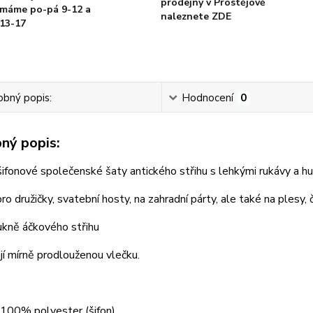
prodejny v Prostějově
máme po-pá 9-12 a
naleznete ZDE
13-17
bný popis:
Hodnocení
0
ný popis:
ifonové společenské šaty antického střihu s lehkými rukávy a 
ro družičky, svatební hosty, na zahradní párty, ale také na plesy, či
ukně áčkového střihu
í mírně prodlouženou vlečku.
 100% polyester (šifon)