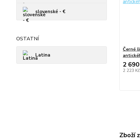
slovenské - €
OSTATNÍ
Černé š
Latina
antické
2 690
2 223 K
Zboží 