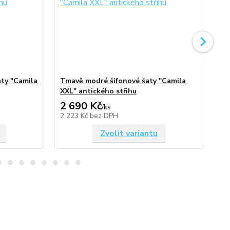
aty "Camila
Tmavě modré šifonové šaty "Camila
Tm
XXL" antického střihu
XX
2 690 Kč
2 
/
ks
2 223 Kč
bez DPH
2 
Zvolit variantu