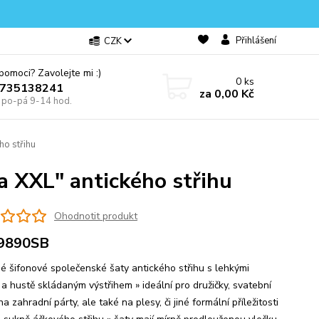
Přihlášení
CZK
omoci? Zavolejte mi :)
0
ks
0735138241
za
0,00 Kč
e po-pá 9-14 hod.
ho střihu
a XXL" antického střihu
Ohodnotit produkt
9890SB
né šifonové společenské šaty antického střihu s lehkými
 a hustě skládaným výstřihem » ideální pro družičky, svatební
na zahradní párty, ale také na plesy, či jiné formální příležitosti