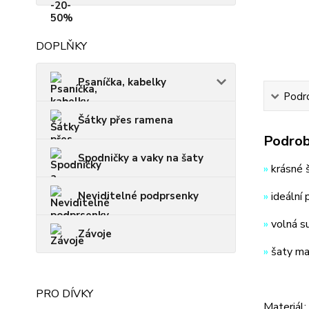
DOPLŇKY
Psaníčka, kabelky
Podro
Šátky přes ramena
Podrob
Spodničky a vaky na šaty
»
krásné š
Neviditelné podprsenky
»
ideální p
»
volná s
Závoje
»
šaty maj
PRO DÍVKY
Materiál: