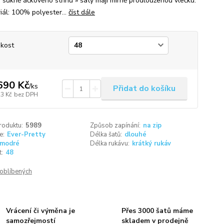
á sukně áčkového střihu » šaty mají mírně prodlouženou vlečku.
ál: 100% polyester...
číst dále
ikost
690 Kč
/
ks
Přidat do košíku
23 Kč
bez DPH
roduktu:
5989
Způsob zapínání:
na zip
e:
Ever-Pretty
Délka šatů:
dlouhé
modré
Délka rukávu:
krátký rukáv
t:
48
oblíbených
Vrácení či výměna je
Přes 3000 šatů máme
samozřejmostí
skladem v prodejně