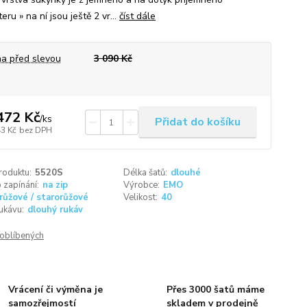
eru » na ní jsou ještě 2 vr...
číst dále
a před slevou
3 090 Kč
472 Kč
/
ks
Přidat do košíku
43 Kč
bez DPH
roduktu:
5520S
Délka šatů:
dlouhé
 zapínání:
na zip
Výrobce:
EMO
růžové / starorůžové
Velikost:
40
ukávu:
dlouhý rukáv
oblíbených
Vrácení či výměna je
Přes 3000 šatů máme
samozřejmostí
skladem v prodejně