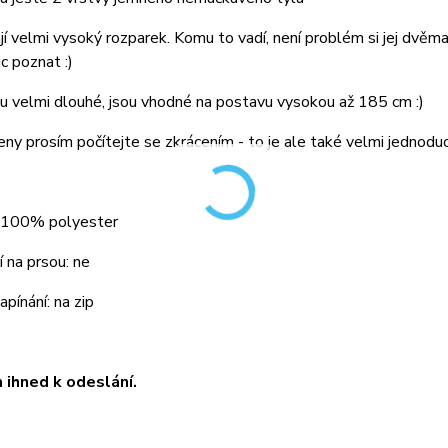
jí velmi vysoký rozparek. Komu to vadí, není problém si jej dvěm
c poznat :)
u velmi dlouhé, jsou vhodné na postavu vysokou až 185 cm :)
ny prosím počítejte se zkrácením - to je ale také velmi jednoduc
: 100% polyester
 na prsou: ne
pínání: na zip
ihned k odeslání.