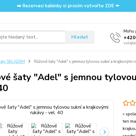
➡️ Rezervaci kabinky si prosím vytvořte ZDE ⬅️
Mohu p
Hledat
‭+42
volejt
Šaty SKLADEM
Růžové šaty "Adel" s jemnou tylovou sukní a krajkovými ru
vé šaty "Adel" s jemnou tylovou
 40
» spol
ten mat
krajkou
spodní