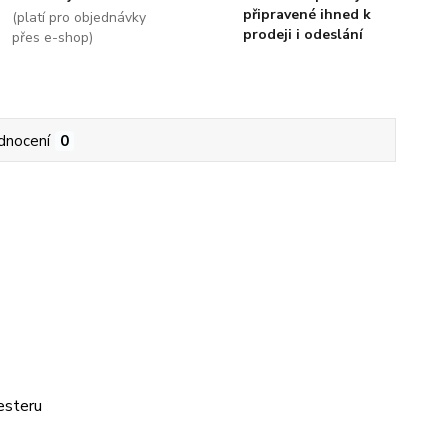
připravené ihned k
(platí pro objednávky
prodeji i odeslání
přes e-shop)
dnocení
0
esteru