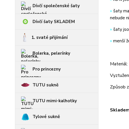
Dívčí společenské šaty
»
šaty ma
nebude ni
Dívčí šaty SKLADEM
»
šaty jso
1. svaté přijímání
»
menší že
Bolerka, pelerínky
Materiál
Pro princezny
Vyztužení
TUTU sukně
Způsob za
TUTU mimi-kalhotky
Skladem 
Tylové sukně