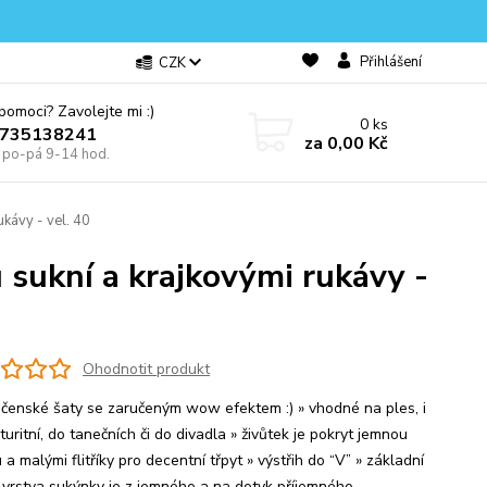
Přihlášení
CZK
omoci? Zavolejte mi :)
0
ks
0735138241
za
0,00 Kč
e po-pá 9-14 hod.
kávy - vel. 40
 sukní a krajkovými rukávy -
Ohodnotit produkt
ečenské šaty se zaručeným wow efektem :) » vhodné na ples, i
uritní, do tanečních či do divadla » živůtek je pokryt jemnou
 a malými flitříky pro decentní třpyt » výstřih do “V” » základní
 vrstva sukýnky je z jemného a na dotyk příjemného