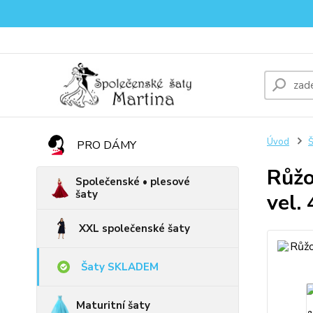
Úvod
PRO DÁMY
Růžo
Společenské • plesové
šaty
vel.
XXL společenské šaty
Šaty SKLADEM
Maturitní šaty