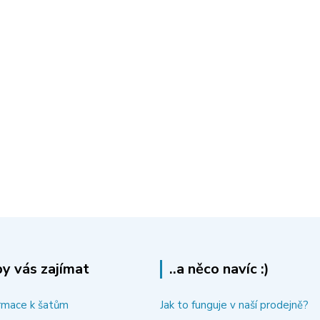
y vás zajímat
..a něco navíc :)
rmace k šatům
Jak to funguje v naší prodejně?