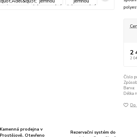
polyest
Cen
2 
2 0
Číslo p
Způsob
Barva:
Délka r
Do 
Kamenná prodejna v
Rezervační systém do
Prostějově. Otevřeno