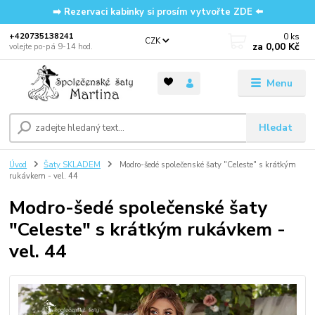
➡️ Rezervaci kabinky si prosím vytvořte ZDE ⬅️
0
ks
‭+420735138241
CZK
za
0,00 Kč
volejte po-pá 9-14 hod.
Menu
Hledat
Úvod
Šaty SKLADEM
Modro-šedé společenské šaty "Celeste" s krátkým
rukávkem - vel. 44
Modro-šedé společenské šaty
"Celeste" s krátkým rukávkem -
vel. 44