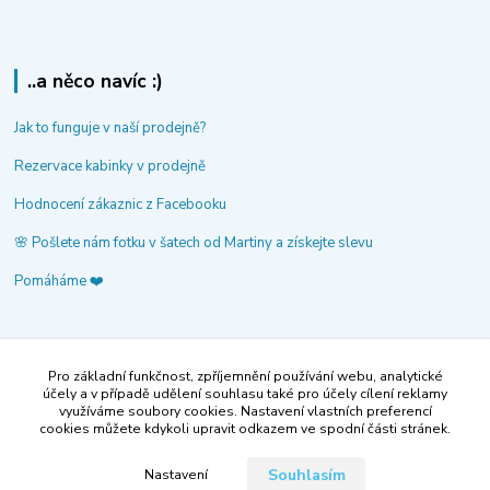
..a něco navíc :)
Jak to funguje v naší prodejně?
Rezervace kabinky v prodejně
Hodnocení zákaznic z Facebooku
🌸 Pošlete nám fotku v šatech od Martiny a získejte slevu
Pomáháme ❤️
Společenské šaty Martina
Pro základní funkčnost, zpříjemnění používání webu, analytické
účely a v případě udělení souhlasu také pro účely cílení reklamy
‭+420735138241
využíváme soubory cookies. Nastavení vlastních preferencí
cookies můžete kdykoli upravit odkazem ve spodní části stránek.
volejte po-pá 9-14 hod.
info@spolecenske-saty-martina.cz
Souhlasím
Nastavení