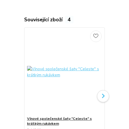
Související zboží
4
Vínové společenské šaty "Celeste" s
Tmavě modr
krátkým rukávkem
s krátkým r