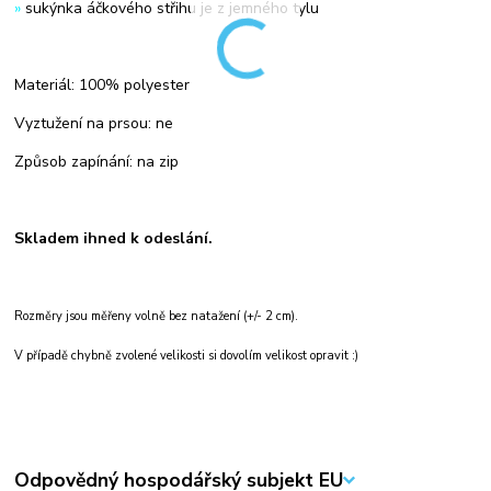
»
sukýnka áčkového střihu je z jemného tylu
Materiál: 100% polyester
Vyztužení na prsou: ne
Způsob zapínání: na zip
Skladem ihned k odeslání.
Rozměry jsou měřeny volně bez natažení (+/- 2 cm).
V případě chybně zvolené velikosti si dovolím velikost opravit :)
Odpovědný hospodářský subjekt EU