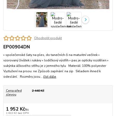
Ohodnotit produkt
EP00904DN
» společenské šaty na ples, do tanečních či na maturitní večírek »
vzorovaný živůtek i rukávy » lodičkový výstřih » pas je opticky rozdělen »
sukýnka áčkového střihu je z jemného tylu Materiál: 100% polyester
Vyztužení na prsou: ne Způsob zapínání: na zip Skladem ihned k
odeslání. Rozměry jsou...
číst dále
Cena před
2 440 Kč
slevou
1 952 Kč
/
ks
1 613 Kč
bez DPH