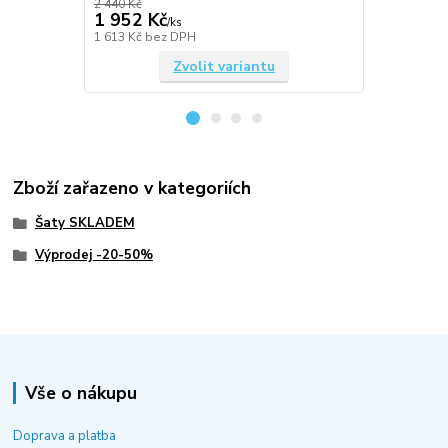
2 440 Kč
2 440 Kč
1 952 Kč
1 952 Kč
/
ks
1 613 Kč
bez DPH
1 613 Kč
bez
Zvolit variantu
Zboží zařazeno v kategoriích
Šaty SKLADEM
Výprodej -20-50%
Vše o nákupu
Doprava a platba