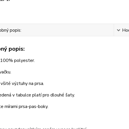
bný popis:
Ho
ný popis:
: 100% polyester.
vačku.
 všité výztuhy na prsa.
dená v tabulce platí pro dlouhé šaty.
te mírami prsa-pas-boky.