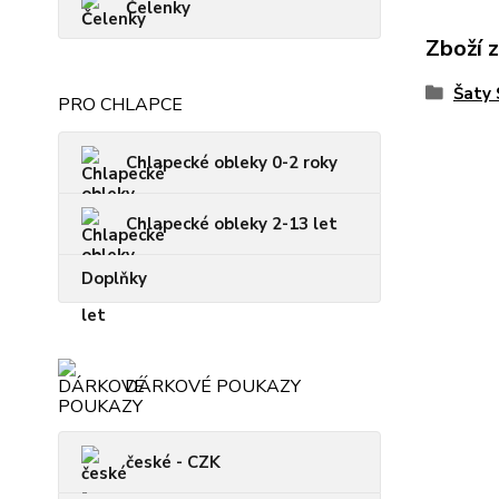
Čelenky
Zboží 
Šaty
PRO CHLAPCE
Chlapecké obleky 0-2 roky
Chlapecké obleky 2-13 let
Doplňky
DÁRKOVÉ POUKAZY
české - CZK