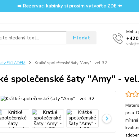
➡️ Rezervaci kabinky si prosím vytvořte ZDE ⬅️
Mohu p
Hledat
‭+42
volejt
Šaty SKLADEM
Krátké společenské šaty "Amy" - vel. 32
ké společenské šaty "Amy" - vel
Materi
prsa. 
mírami
kvalitn
zdoben