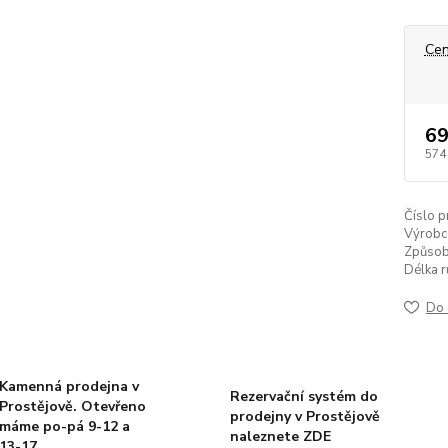
Cen
69
574
Číslo p
Výrobc
Způsob
Délka r
Do 
Kamenná prodejna v
Rezervační systém do
Prostějově. Otevřeno
prodejny v Prostějově
máme po-pá 9-12 a
naleznete ZDE
13-17