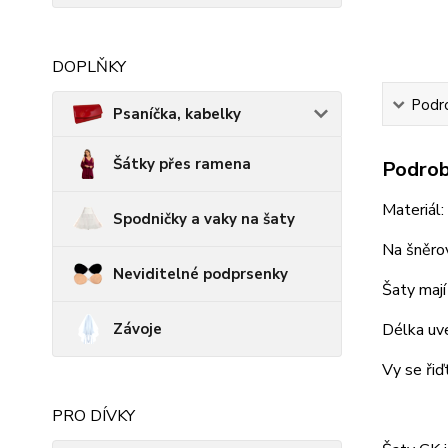
DOPLŇKY
Podro
Psaníčka, kabelky
Šátky přes ramena
Podrob
Materiál
Spodničky a vaky na šaty
Na šněro
Neviditelné podprsenky
Šaty mají
Závoje
Délka uve
Vy se řiď
PRO DÍVKY