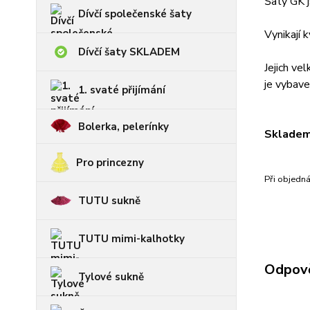
Šaty GK j
Dívčí společenské šaty
Vynikají 
Dívčí šaty SKLADEM
Jejich ve
je vybave
1. svaté přijímání
Bolerka, pelerínky
Skladem 
Pro princezny
Při objedn
TUTU sukně
TUTU mimi-kalhotky
Odpově
Tylové sukně