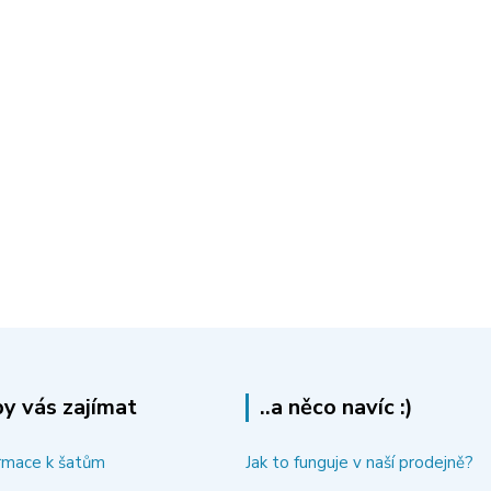
y vás zajímat
..a něco navíc :)
rmace k šatům
Jak to funguje v naší prodejně?