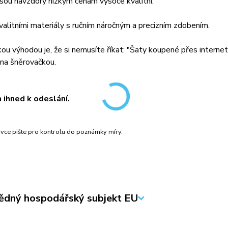
sou navzdory nízkým cenám vysoce kvalitní.
kvalitními materiály s ručním náročným a precizním zdobením.
lkou výhodou je, že si nemusíte říkat: "Šaty koupené přes intern
na šněrovačkou.
ihned k odeslání.
ávce pište pro kontrolu do poznámky míry.
dný hospodářský subjekt EU