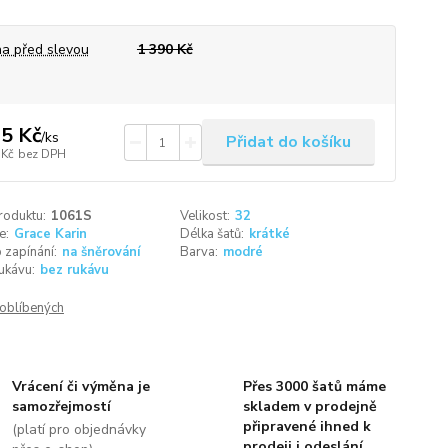
a před slevou
1 390 Kč
5 Kč
/
ks
Přidat do košíku
 Kč
bez DPH
roduktu:
1061S
Velikost:
32
e:
Grace Karin
Délka šatů:
krátké
 zapínání:
na šněrování
Barva:
modré
ukávu:
bez rukávu
oblíbených
Vrácení či výměna je
Přes 3000 šatů máme
samozřejmostí
skladem v prodejně
připravené ihned k
(platí pro objednávky
prodeji i odeslání