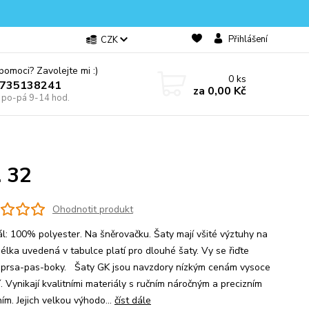
Přihlášení
CZK
omoci? Zavolejte mi :)
0
ks
0735138241
za
0,00 Kč
e po-pá 9-14 hod.
. 32
Ohodnotit produkt
ál: 100% polyester. Na šněrovačku. Šaty mají všité výztuhy na
Délka uvedená v tabulce platí pro dlouhé šaty. Vy se řiďte
 prsa-pas-boky. Šaty GK jsou navzdory nízkým cenám vysoce
í. Vynikají kvalitními materiály s ručním náročným a precizním
ím. Jejich velkou výhodo...
číst dále