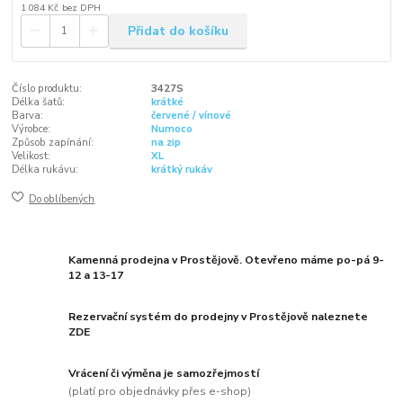
1 084 Kč
bez DPH
Přidat do košíku
Číslo produktu:
3427S
Délka šatů:
krátké
Barva:
červené / vínové
Výrobce:
Numoco
Způsob zapínání:
na zip
Velikost:
XL
Délka rukávu:
krátký rukáv
Do oblíbených
Kamenná prodejna v Prostějově. Otevřeno máme po-pá 9-
12 a 13-17
Rezervační systém do prodejny v Prostějově naleznete
ZDE
Vrácení či výměna je samozřejmostí
(platí pro objednávky přes e-shop)