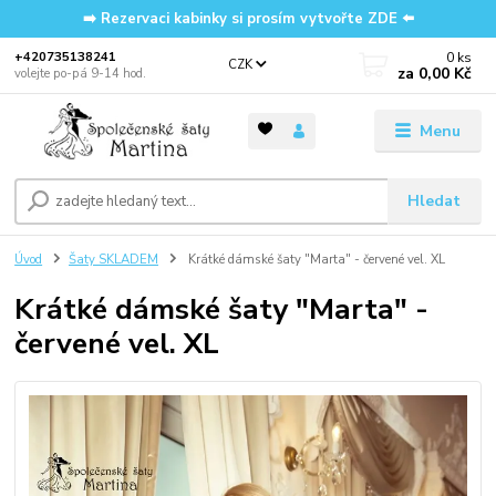
➡️ Rezervaci kabinky si prosím vytvořte ZDE ⬅️
0
ks
‭+420735138241
CZK
za
0,00 Kč
volejte po-pá 9-14 hod.
Menu
Hledat
Úvod
Šaty SKLADEM
Krátké dámské šaty "Marta" - červené vel. XL
Krátké dámské šaty "Marta" -
červené vel. XL