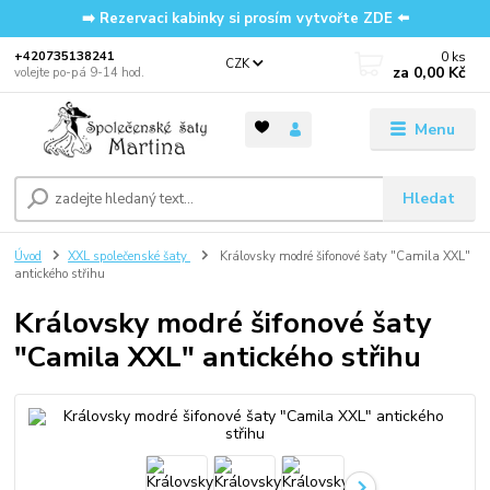
➡️ Rezervaci kabinky si prosím vytvořte ZDE ⬅️
0
ks
‭+420735138241
CZK
za
0,00 Kč
volejte po-pá 9-14 hod.
Menu
Hledat
Úvod
XXL společenské šaty
Královsky modré šifonové šaty "Camila XXL"
antického střihu
Královsky modré šifonové šaty
"Camila XXL" antického střihu