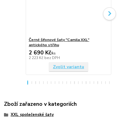
Černé šifonové šaty "Camila XXL"
Tmavě modré
antického střihu
antického st
2 690 Kč
2 690 Kč
/
ks
2 223 Kč
bez DPH
2 223 Kč
bez
Zvolit variantu
Zboží zařazeno v kategoriích
XXL společenské šaty