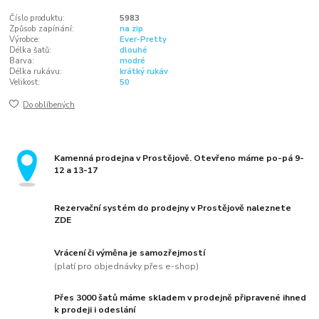
Číslo produktu:
5983
Způsob zapínání:
na zip
Výrobce:
Ever-Pretty
Délka šatů:
dlouhé
Barva:
modré
Délka rukávu:
krátký rukáv
Velikost:
50
Do oblíbených
Kamenná prodejna v Prostějově. Otevřeno máme po-pá 9-
12 a 13-17
Rezervační systém do prodejny v Prostějově naleznete
ZDE
Vrácení či výměna je samozřejmostí
(platí pro objednávky přes e-shop)
Přes 3000 šatů máme skladem v prodejně připravené ihned
k prodeji i odeslání