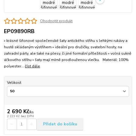
Ohodnotit produkt
EP09890RB
» krásné šifonové společenské šaty antického střihu s lehkými rukávy a
hustě skládaným výstřihem » ideální pro družičky, svatební hosty, na
zahradní párty, ale také na plesy, či jiné formální příležitosti » volná sukně
áčkového střihu » šaty mají mírně prodlouženou vlečku. Materiál: 100%
polyester...
číst dále
Velikost
2 690 Kč
/
ks
2 223 Kč
bez DPH
Přidat do košíku