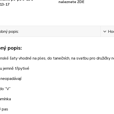
naleznete ZDE
13-17
bný popis:
Ho
ný popis:
ské šaty vhodné na ples, do tanečních, na svatbu pro družičky 
u jemně třpytivé
 neopadávají
 do “V”
ramínka
ý pas