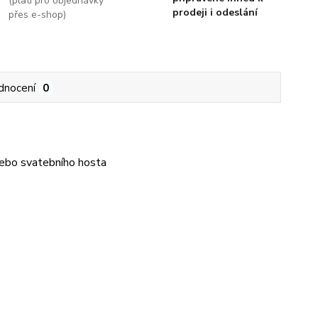
(platí pro objednávky
prodeji i odeslání
přes e-shop)
dnocení
0
nebo svatebního hosta