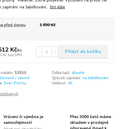
mi pružný Materiál: 100% polyester Vyztužení na prsou: ne
 zapínání: na žabičkování...
číst dále
a před slevou
1 890 Kč
512 Kč
/
ks
Přidat do košíku
50 Kč
bez DPH
roduktu:
5355S
Délka šatů:
dlouhé
červené / vínové
Způsob zapínání:
na žabičkování
e:
Ever-Pretty
Velikost:
40
oblíbených
Vrácení či výměna je
Přes 3000 šatů máme
samozřejmostí
skladem v prodejně
připravené ihned k