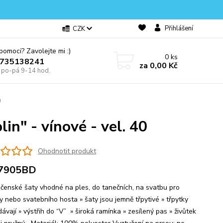
Přihlášení
CZK
omoci? Zavolejte mi :)
0
ks
0735138241
za
0,00 Kč
e po-pá 9-14 hod.
0
in" - vínové - vel. 40
Ohodnotit produkt
7905BD
ečenské šaty vhodné na ples, do tanečních, na svatbu pro
ky nebo svatebního hosta » šaty jsou jemně třpytivé » třpytky
vají » výstřih do “V” » široká ramínka » zesílený pas » živůtek