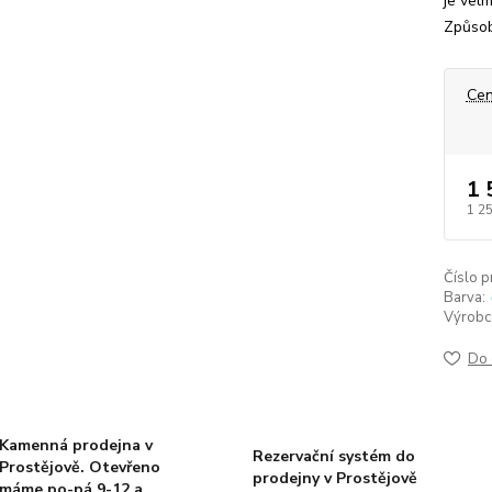
je vel
Způsob
Cen
1 
1 2
Číslo p
Barva:
Výrobc
Do 
Kamenná prodejna v
Rezervační systém do
Prostějově. Otevřeno
prodejny v Prostějově
máme po-pá 9-12 a