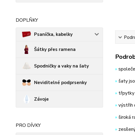
DOPLŇKY
Psaníčka, kabelky
Podro
Šátky přes ramena
Podrob
Spodničky a vaky na šaty
»
společen
»
šaty jso
Neviditelné podprsenky
»
třpytky
Závoje
»
výstřih
»
široká 
PRO DÍVKY
»
zesílen