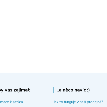
y vás zajímat
..a něco navíc :)
rmace k šatům
Jak to funguje v naší prodejně?