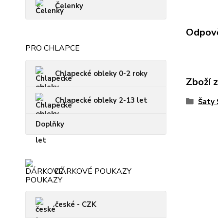
Čelenky
Odpově
PRO CHLAPCE
Chlapecké obleky 0-2 roky
Zboží 
Chlapecké obleky 2-13 let
Šaty
Doplňky
DÁRKOVÉ POUKAZY
české - CZK