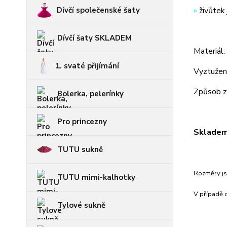
Dívčí společenské šaty
»
živůtek 
Dívčí šaty SKLADEM
Materiál
1. svaté přijímání
Vyztužení
Způsob za
Bolerka, pelerínky
Pro princezny
Skladem 
TUTU sukně
Rozměry js
TUTU mimi-kalhotky
V případě c
Tylové sukně