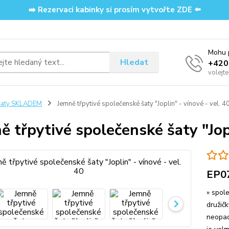
➡️ Rezervaci kabinky si prosím vytvořte ZDE ⬅️
Mohu p
Hledat
‭+42
volejt
Šaty SKLADEM
Jemně třpytivé společenské šaty "Joplin" - vínové - vel. 4
ě třpytivé společenské šaty "Jopl
EP0
» spol
družič
neopadá