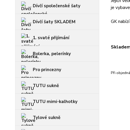
Jejich ve
Dívčí společenské šaty
je vybave
GK nabízí
Dívčí šaty SKLADEM
1. svaté přijímání
Skladem 
Bolerka, pelerínky
Pro princezny
Při objedn
TUTU sukně
TUTU mimi-kalhotky
Tylové sukně