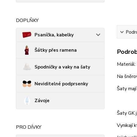
DOPLŇKY
Podro
Psaníčka, kabelky
Šátky přes ramena
Podrob
Materiál
Spodničky a vaky na šaty
Na šněro
Neviditelné podprsenky
Šaty mají
Závoje
Šaty GK j
Vynikají 
PRO DÍVKY