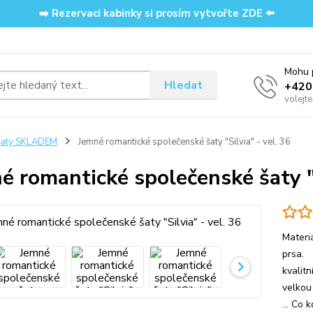
➡️ Rezervaci kabinky si prosím vytvořte ZDE ⬅️
Mohu p
Hledat
‭+42
volejt
Šaty SKLADEM
Jemné romantické společenské šaty "Silvia" - vel. 36
é romantické společenské šaty "S
Materi
prsa. 
kvalit
velkou
... Co 