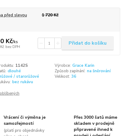
a před slevou
1 720 Kč
0 Kč
/
ks
Přidat do košíku
 Kč
bez DPH
roduktu:
1142S
Výrobce:
Grace Karin
atů:
dlouhé
Způsob zapínání:
na šněrování
růžové / starorůžové
Velikost:
36
ukávu:
bez rukávu
oblíbených
Vrácení či výměna je
Přes 3000 šatů máme
samozřejmostí
skladem v prodejně
připravené ihned k
(platí pro objednávky
prodeji i odeslání