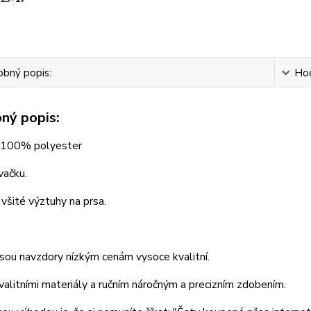
bný popis:
Ho
ný popis:
: 100% polyester
vačku.
 všité výztuhy na prsa.
sou navzdory nízkým cenám vysoce kvalitní.
kvalitními materiály a ručním náročným a precizním zdobením.