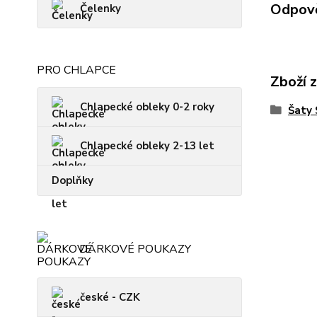
Odpově
Čelenky
PRO CHLAPCE
Zboží 
Chlapecké obleky 0-2 roky
Šaty
Chlapecké obleky 2-13 let
Doplňky
DÁRKOVÉ POUKAZY
české - CZK