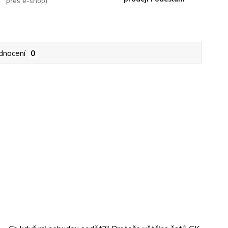
přes e-shop)
dnocení
0