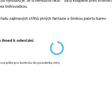
lkou výhodou je, že si nemusíte říkat: "Šaty koupené přes intern
na šněrovačkou.
 řadu zajímavých střihů plných fantazie a širokou paletu barev.
ihned k odeslání.
ávce pište pro kontrolu do poznámky míry.