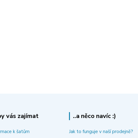
y vás zajímat
..a něco navíc :)
rmace k šatům
Jak to funguje v naší prodejně?