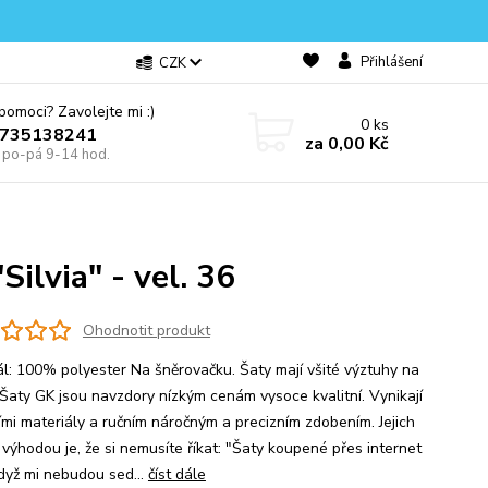
Přihlášení
CZK
omoci? Zavolejte mi :)
0
ks
0735138241
za
0,00 Kč
e po-pá 9-14 hod.
ilvia" - vel. 36
Ohodnotit produkt
ál: 100% polyester Na šněrovačku. Šaty mají všité výztuhy na
Šaty GK jsou navzdory nízkým cenám vysoce kvalitní. Vynikají
ními materiály a ručním náročným a precizním zdobením. Jejich
 výhodou je, že si nemusíte říkat: "Šaty koupené přes internet
když mi nebudou sed...
číst dále