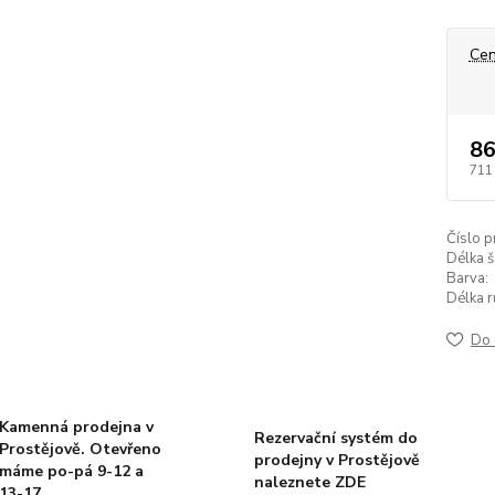
Cen
86
711
Číslo p
Délka š
Barva:
Délka r
Do 
Kamenná prodejna v
Rezervační systém do
Prostějově. Otevřeno
prodejny v Prostějově
máme po-pá 9-12 a
naleznete ZDE
13-17