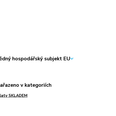
dný hospodářský subjekt EU
zařazeno v kategoriích
 šaty SKLADEM