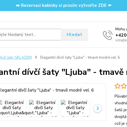
➡️ Rezervaci kabinky si prosím vytvořte ZDE ⬅️
Mohu p
Hledat
‭+42
volejt
ívčí šaty SKLADEM
Elegantní dívčí šaty "Ljuba" - tmavě modré vel. 6
antní dívčí šaty "Ljuba" - tmavě
Půvabn
vhodné 
šatů j
dvojit
což je 