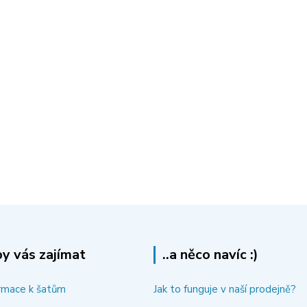
y vás zajímat
..a něco navíc :)
rmace k šatům
Jak to funguje v naší prodejně?