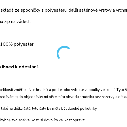
skládá ze spodničky z polyesteru, další saténové vrstvy a vrchní 
na zip na zádech.
: 100% polyester
ihned k odeslání.
velikosti změřte dívce hrudník a podle toho vyberte z tabulky velikostí. Tyto 
ů nedáváme (do objednávky mi pište míru obvodu hrudníku bez rezervy a délku
 také na délku šatů, tyto šaty by měly být dlouhé po kotníky.
hybně zvolené velikosti si dovolím velikost opravit.