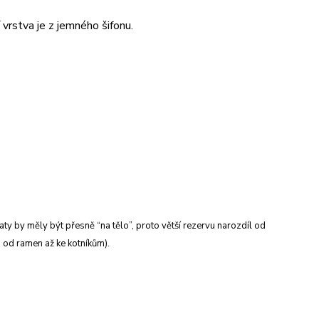
vrstva je z jemného šifonu.
šaty by měly být přesně “na tělo”, proto větší rezervu narozdíl od
 od ramen až ke kotníkům).