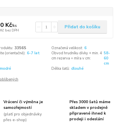
0 Kč
/
ks
Přidat do košíku
 Kč
bez DPH
roduktu:
3356S
Označená velikost:
6
ěte (orientačně):
6-7 let
Obvod hrudníku dívky + min. 4
58-
cm rezerva = míra v cm:
60
cm
modré
Délka šatů:
dlouhé
oblíbených
Vrácení či výměna je
Přes 3000 šatů máme
samozřejmostí
skladem v prodejně
připravené ihned k
(platí pro objednávky
prodeji i odeslání
přes e-shop)