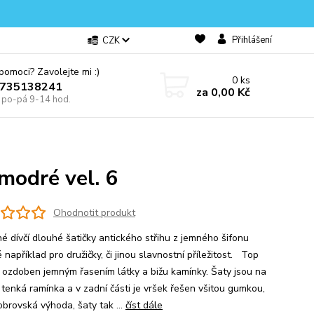
Přihlášení
CZK
omoci? Zavolejte mi :)
0
ks
0735138241
za
0,00 Kč
e po-pá 9-14 hod.
 modré vel. 6
Ohodnotit produkt
é dívčí dlouhé šatičky antického střihu z jemného šifonu
například pro družičky, či jinou slavnostní příležitost. Top
e ozdoben jemným řasením látky a bižu kamínky. Šaty jsou na
á tenká ramínka a v zadní části je vršek řešen všitou gumkou,
obrovská výhoda, šaty tak ...
číst dále