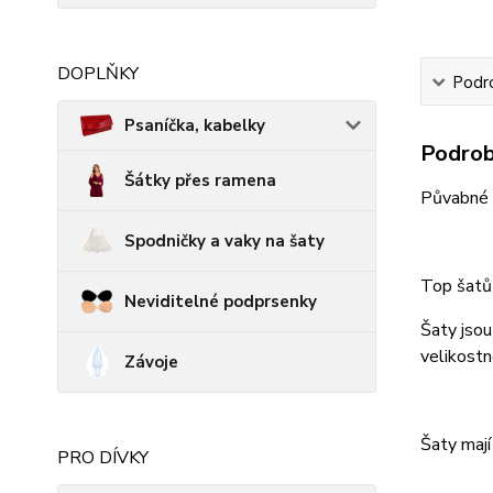
DOPLŇKY
Podro
Psaníčka, kabelky
Podrob
Šátky přes ramena
Půvabné d
Spodničky a vaky na šaty
Top šatů
Neviditelné podprsenky
Šaty jso
velikostn
Závoje
Šaty mají
PRO DÍVKY