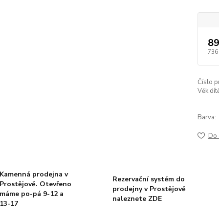
89
736
Číslo p
Věk dít
Barva:
Do 
Kamenná prodejna v
Rezervační systém do
Prostějově. Otevřeno
prodejny v Prostějově
máme po-pá 9-12 a
naleznete ZDE
13-17