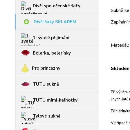
Dívčí společenské šaty
Sukně se 
Dívčí šaty SKLADEM
Zapínání 
1. svaté přijímání
Materiál
Bolerka, pelerínky
Pro princezny
Skladem 
TUTU sukně
Při výběru 
jiných šat
TUTU mimi-kalhotky
Přihlédněte
Tylové sukně
V případě c