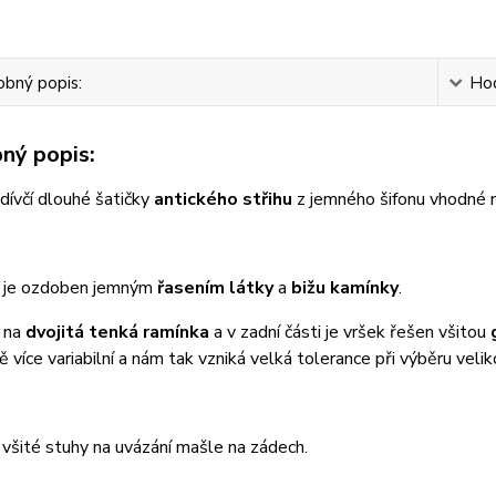
bný popis:
Ho
ný popis:
ívčí dlouhé šatičky
antického střihu
z jemného šifonu vhodné nap
 je ozdoben jemným
řasením látky
a
bižu kamínky
.
u na
dvojitá tenká ramínka
a v zadní části je vršek řešen všitou
ě více variabilní a nám tak vzniká velká tolerance při výběru veli
 všité stuhy na uvázání mašle na zádech.