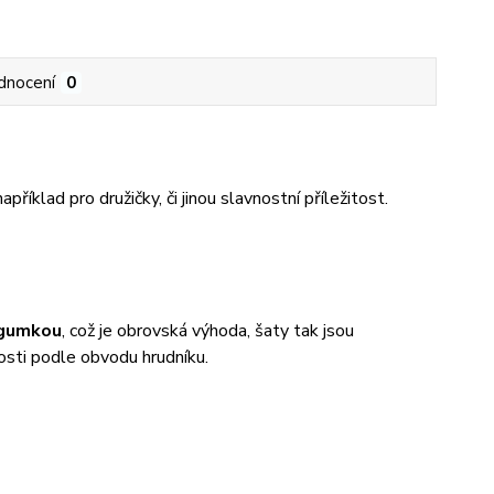
dnocení
0
říklad pro družičky, či jinou slavnostní příležitost.
gumkou
, což je obrovská výhoda, šaty tak jsou
kosti podle obvodu hrudníku.