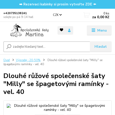
➡️ Rezervaci kabinky si prosím vytvořte ZDE ⬅️
0
ks
‭+420735138241
CZK
za
0,00 Kč
volejte po-pá 9-14 hod.
Menu
Hledat
Úvod
Výprodej -20-50%
Dlouhé růžové společenské šaty "Milly" se
špagetovými ramínky - vel. 40
Dlouhé růžové společenské šaty
"Milly" se špagetovými ramínky -
vel. 40