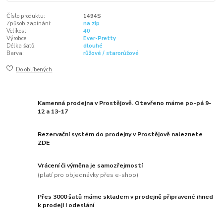
Číslo produktu:
1494S
Způsob zapínání:
na zip
Velikost:
40
Výrobce:
Ever-Pretty
Délka šatů:
dlouhé
Barva:
růžové / starorůžové
Do oblíbených
Kamenná prodejna v Prostějově. Otevřeno máme po-pá 9-
12 a 13-17
Rezervační systém do prodejny v Prostějově naleznete
ZDE
Vrácení či výměna je samozřejmostí
(platí pro objednávky přes e-shop)
Přes 3000 šatů máme skladem v prodejně připravené ihned
k prodeji i odeslání