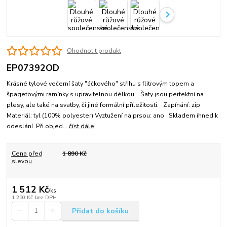
Ohodnotit produkt
EP07392OD
Krásné tylové večerní šaty "áčkového" střihu s flitrovým topem a
špagetovými ramínky s upravitelnou délkou. Šaty jsou perfektní na
plesy, ale také na svatby, či jiné formální příležitosti. Zapínání: zip
Materiál: tyl (100% polyester) Vyztužení na prsou: ano Skladem ihned k
odeslání. Při objed...
číst dále
Cena před
1 890 Kč
slevou
1 512 Kč
/
ks
1 250 Kč
bez DPH
Přidat do košíku