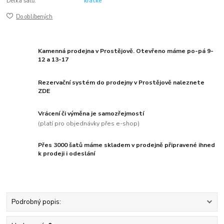
Délka šatů:
krátké
Do oblíbených
Kamenná prodejna v Prostějově. Otevřeno máme po-pá 9-
12 a 13-17
Rezervační systém do prodejny v Prostějově naleznete
ZDE
Vrácení či výměna je samozřejmostí
(platí pro objednávky přes e-shop)
Přes 3000 šatů máme skladem v prodejně připravené ihned
k prodeji i odeslání
Podrobný popis: