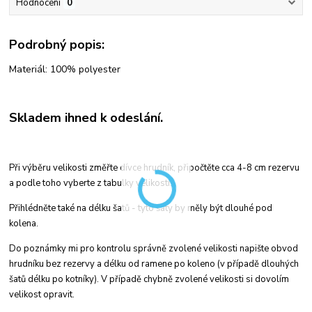
Hodnocení
0
Podrobný popis:
Materiál: 100% polyester
Skladem ihned k odeslání.
Při výběru velikosti změřte dívce hrudník, připočtěte cca 4-8 cm rezervu
a podle toho vyberte z tabulky velikostí.
Přihlédněte také na délku šatů - tyto šaty by měly být dlouhé pod
kolena.
Do poznámky mi pro kontrolu správně zvolené velikosti napište obvod
hrudníku bez rezervy a délku od ramene po koleno (v případě dlouhých
šatů délku po kotníky). V případě chybně zvolené velikosti si dovolím
velikost opravit.