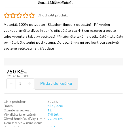
Ohodnotit produkt
Materiál: 100% polyester Skladem ihned k odeslání. Při výběru
velikosti změřte dívce hrudník, připočtěte cca 4-8 cm rezervu a podle
toho vyberte z tabulky velikostí. Přihlédněte také na délku šatů - tyto šaty
by měly být dlouhé pod kolena. Do poznámky mi pro kontrolu správně
zvolené velikosti na...
číst dále
750 Kč
/
ks
620 Kč
bez DPH
Přidat do košíku
Číslo produktu:
3024S
Barva:
bílé / ecru
Označená velikost:
12
Věk dítěte (orientačně):
7-8 let
Obvod hrudníku dívky + min.
72-74 cm
4 cm rezerva = míra v cm: