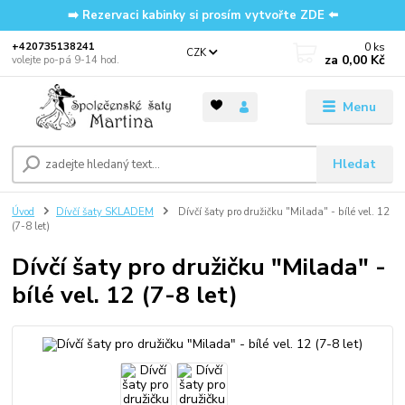
➡️ Rezervaci kabinky si prosím vytvořte ZDE ⬅️
0
ks
‭+420735138241
CZK
za
0,00 Kč
volejte po-pá 9-14 hod.
Menu
Hledat
Úvod
Dívčí šaty SKLADEM
Dívčí šaty pro družičku "Milada" - bílé vel. 12
(7-8 let)
Dívčí šaty pro družičku "Milada" -
bílé vel. 12 (7-8 let)