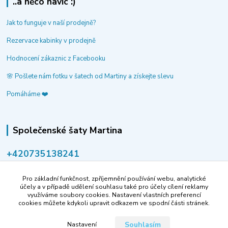
..a něco navíc :)
Jak to funguje v naší prodejně?
Rezervace kabinky v prodejně
Hodnocení zákaznic z Facebooku
🌸 Pošlete nám fotku v šatech od Martiny a získejte slevu
Pomáháme ❤️
Společenské šaty Martina
‭+420735138241
volejte po-pá 9-14 hod.
Pro základní funkčnost, zpříjemnění používání webu, analytické
info@spolecenske-saty-martina.cz
účely a v případě udělení souhlasu také pro účely cílení reklamy
využíváme soubory cookies. Nastavení vlastních preferencí
cookies můžete kdykoli upravit odkazem ve spodní části stránek.
Souhlasím
Nastavení