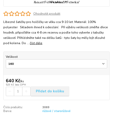
Ohodnotit produkt
Líbezné šatičky pro holčičky ve věku cca 9-10 let. Materiál: 100%
polyester Skladem ihned k odeslání. Při výběru velikosti změřte dívce
hrudník, připočtěte cca 4-8 cm rezervu a podle toho vyberte z tabulky
velikostí. Přihlédněte také na délku šatů - tyto šaty by měly být dlouhé
pod kolena. Do ...
číst dále
Velikost
640 Kč
/
ks
529 Kč
bez DPH
Přidat do košíku
Číslo produktu:
3069
Barva:
růžové / starorůžové