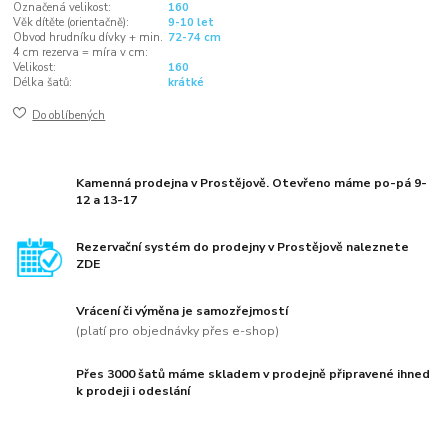
Označená velikost:
160
Věk dítěte (orientačně):
9-10 let
Obvod hrudníku dívky + min.
72-74 cm
4 cm rezerva = míra v cm:
Velikost:
160
Délka šatů:
krátké
Do oblíbených
Kamenná prodejna v Prostějově. Otevřeno máme po-pá 9-
12 a 13-17
Rezervační systém do prodejny v Prostějově naleznete
ZDE
Vrácení či výměna je samozřejmostí
(platí pro objednávky přes e-shop)
Přes 3000 šatů máme skladem v prodejně připravené ihned
k prodeji i odeslání