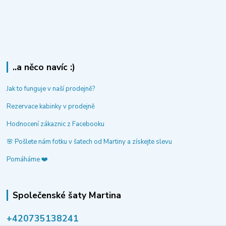
..a něco navíc :)
Jak to funguje v naší prodejně?
Rezervace kabinky v prodejně
Hodnocení zákaznic z Facebooku
🌸 Pošlete nám fotku v šatech od Martiny a získejte slevu
Pomáháme ❤️
Společenské šaty Martina
‭+420735138241