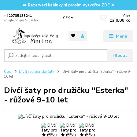
➡️ Rezervaci kabinky si prosím vytvořte ZDE ⬅️
0
ks
‭+420735138241
CZK
za
0,00 Kč
volejte po-pá 9-14 hod.
Menu
Hledat
Úvod
Dívčí společenské šaty
Dívčí šaty pro družičku "Esterka" - růžové 9-
10 let
Dívčí šaty pro družičku "Esterka"
- růžové 9-10 let