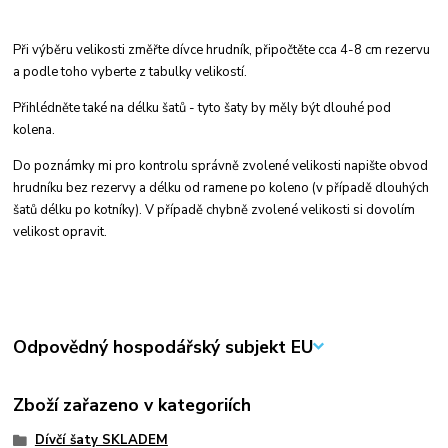
Při výběru velikosti změřte dívce hrudník, připočtěte cca 4-8 cm rezervu
a podle toho vyberte z tabulky velikostí.
Přihlédněte také na délku šatů - tyto šaty by měly být dlouhé pod
kolena.
Do poznámky mi pro kontrolu správně zvolené velikosti napište obvod
hrudníku bez rezervy a délku od ramene po koleno (v případě dlouhých
šatů délku po kotníky). V případě chybně zvolené velikosti si dovolím
velikost opravit.
Odpovědný hospodářský subjekt EU
Zboží zařazeno v kategoriích
Dívčí šaty SKLADEM