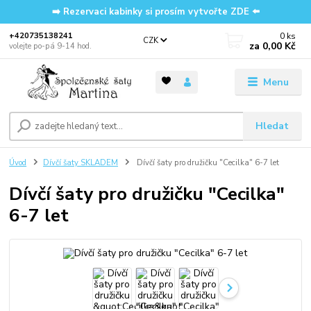
➡️ Rezervaci kabinky si prosím vytvořte ZDE ⬅️
0
ks
‭+420735138241
CZK
za
0,00 Kč
volejte po-pá 9-14 hod.
Menu
Hledat
Úvod
Dívčí šaty SKLADEM
Dívčí šaty pro družičku "Cecilka" 6-7 let
Dívčí šaty pro družičku "Cecilka"
6-7 let