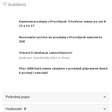
Do oblíbených
Kamenná prodejna v Prostějově. Otevřeno máme po-pá 9-
12 a 13-17
Rezervační systém do prodejny v Prostějově naleznete
ZDE
Vrácení či výměna je samozřejmostí
(platí pro objednávky přes e-shop)
Přes 3000 šatů máme skladem v prodejně připravené ihned
k prodeji i odeslání
Podrobný popis:
Hodnocení
0