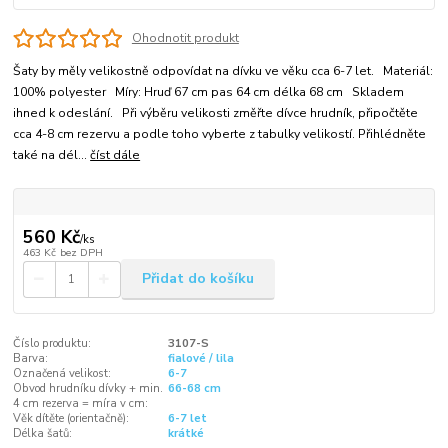
Ohodnotit produkt
Šaty by měly velikostně odpovídat na dívku ve věku cca 6-7 let. Materiál:
100% polyester Míry: Hruď 67 cm pas 64 cm délka 68 cm Skladem
ihned k odeslání. Při výběru velikosti změřte dívce hrudník, připočtěte
cca 4-8 cm rezervu a podle toho vyberte z tabulky velikostí. Přihlédněte
také na dél...
číst dále
560 Kč
/
ks
463 Kč
bez DPH
Přidat do košíku
Číslo produktu:
3107-S
Barva:
fialové / lila
Označená velikost:
6-7
Obvod hrudníku dívky + min.
66-68 cm
4 cm rezerva = míra v cm:
Věk dítěte (orientačně):
6-7 let
Délka šatů:
krátké