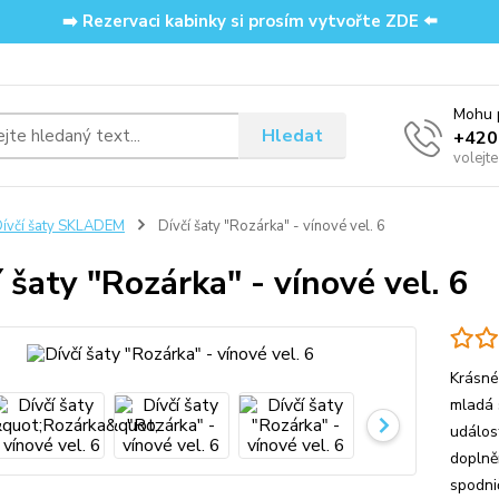
➡️ Rezervaci kabinky si prosím vytvořte ZDE ⬅️
Mohu p
Hledat
‭+42
volejt
ívčí šaty SKLADEM
Dívčí šaty "Rozárka" - vínové vel. 6
í šaty "Rozárka" - vínové vel. 6
Krásné
mladá 
událos
doplně
spodni