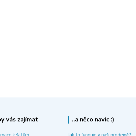
y vás zajímat
..a něco navíc :)
rmace k šatům
Jak to funguje v naší prodejně?