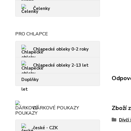
Čelenky
PRO CHLAPCE
Chlapecké obleky 0-2 roky
Chlapecké obleky 2-13 let
Odpově
Doplňky
Zboží 
DÁRKOVÉ POUKAZY
Dívčí
české - CZK