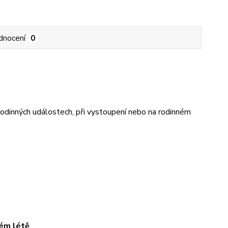
dnocení
0
rodinných událostech, při vystoupení nebo na rodinném
ém létě
.