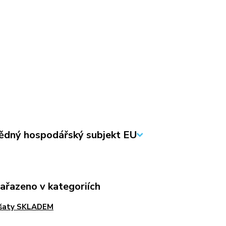
dný hospodářský subjekt EU
zařazeno v kategoriích
 šaty SKLADEM