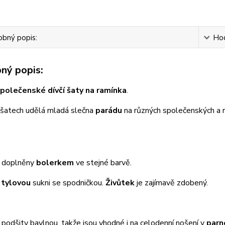
bný popis:
Ho
ný popis:
polečenské dívčí šaty na ramínka
.
 šatech udělá mladá slečna
parádu
na různých společenských a 
u doplněny
bolerkem
ve stejné barvě.
í
tylovou
sukni se spodničkou.
Živůtek
je zajímavě zdobený.
 podšity bavlnou, takže jsou vhodné i na celodenní nošení v
parn