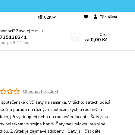
Přihlášení
CZK
omoci? Zavolejte mi :)
0
ks
0735138241
za
0,00 Kč
e po-pá 9-14 hod.
Ohodnotit produkt
 společenské dívčí šaty na ramínka. V těchto šatech udělá
slečna parádu na různých společenských a rodinných
tech, při vystoupení nebo na rodinném focení. Šaty jsou
ny bolerkem ve stejné barvě. Šaty mají tylovou sukni se
čkou. Živůtek je zajímavě zdobený. Šaty js...
číst dále