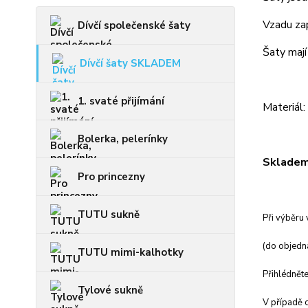
Vzadu zap
Dívčí společenské šaty
Šaty mají
Dívčí šaty SKLADEM
1. svaté přijímání
Materiál
Bolerka, pelerínky
Skladem 
Pro princezny
TUTU sukně
Při výběru 
(do objedná
TUTU mimi-kalhotky
Přihlédněte
Tylové sukně
V případě c