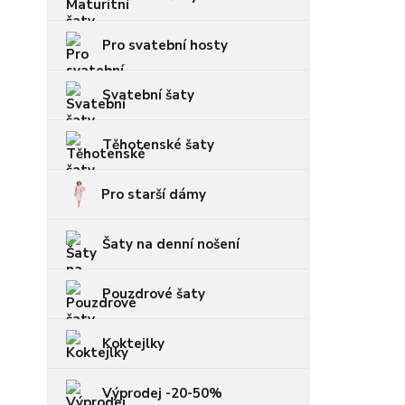
Pro svatební hosty
Svatební šaty
Těhotenské šaty
Pro starší dámy
Šaty na denní nošení
Pouzdrové šaty
Koktejlky
Výprodej -20-50%