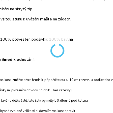
ínání na skrytý zip.
 všitou stuhu k uvázání
mašle
na zádech.
: 100% polyester, podšívka: 100% bavlna
ihned k odeslání.
velikosti změřte dívce hrudník, připočtěte cca 4-10 cm rezervu a podle toho vy
vky mi pište míru obvodu hrudníku, bez rezervy).
 také na délku šatů, tyto šaty by měly být dlouhé pod kolena.
hybně zvolené velikosti si dovolím velikost opravit.