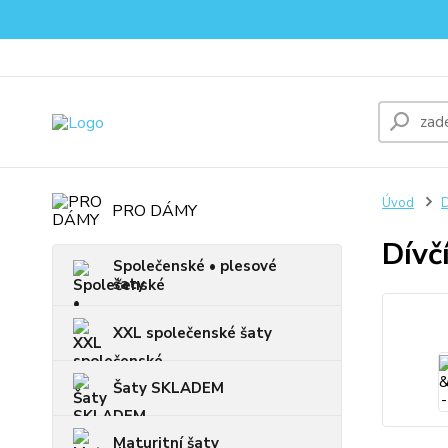
Úvod
D
PRO DÁMY
Dívč
Společenské • plesové
šaty
XXL společenské šaty
Šaty SKLADEM
Maturitní šaty