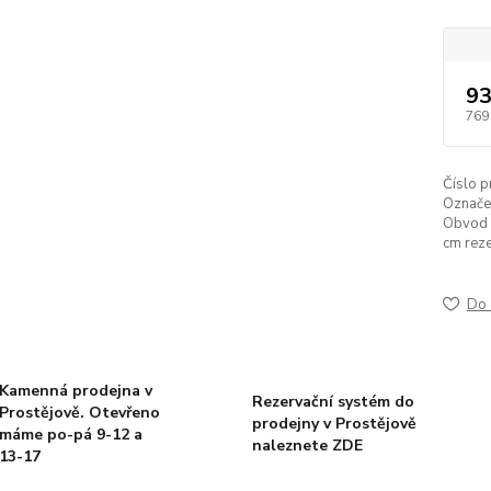
93
769
Číslo p
Označen
Obvod h
cm reze
Do 
Kamenná prodejna v
Rezervační systém do
Prostějově. Otevřeno
prodejny v Prostějově
máme po-pá 9-12 a
naleznete ZDE
13-17