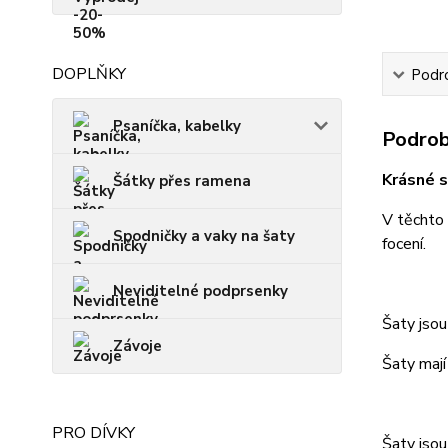
DOPLŇKY
Podro
Psaníčka, kabelky
Podrob
Krásné s
Šátky přes ramena
V těchto
Spodničky a vaky na šaty
focení.
Neviditelné podprsenky
Šaty jso
Závoje
Šaty maj
PRO DÍVKY
Šaty jsou