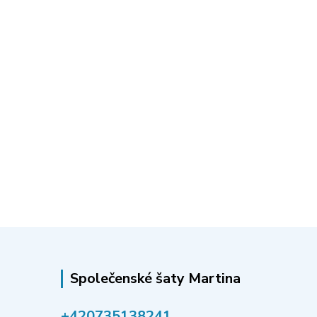
Společenské šaty Martina
‭+420735138241