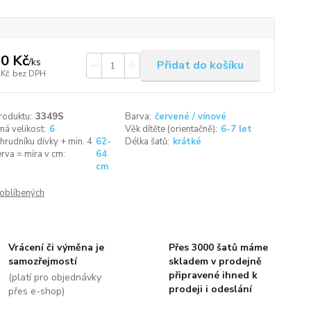
0 Kč
/
ks
Přidat do košíku
 Kč
bez DPH
roduktu:
3349S
Barva:
červené / vínové
á velikost:
6
Věk dítěte (orientačně):
6-7 let
rudníku dívky + min. 4
62-
Délka šatů:
krátké
rva = míra v cm:
64
cm
oblíbených
Vrácení či výměna je
Přes 3000 šatů máme
samozřejmostí
skladem v prodejně
připravené ihned k
(platí pro objednávky
prodeji i odeslání
přes e-shop)