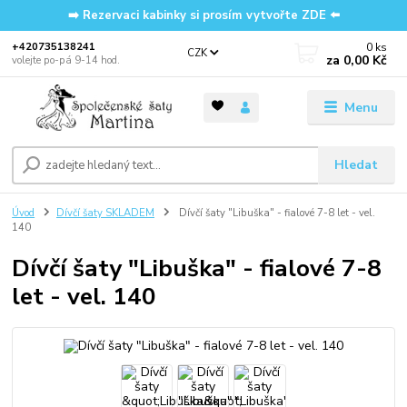
➡️ Rezervaci kabinky si prosím vytvořte ZDE ⬅️
0
ks
‭+420735138241
CZK
za
0,00 Kč
volejte po-pá 9-14 hod.
Menu
Hledat
Úvod
Dívčí šaty SKLADEM
Dívčí šaty "Libuška" - fialové 7-8 let - vel.
140
Dívčí šaty "Libuška" - fialové 7-8
let - vel. 140