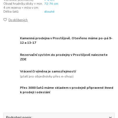
Obvod hrudníku dívky + min.
72-74 cm
4 cm rezerva = míra v cm:
Délka šatů:
dlouhé
Do oblíbených
Kamenná prodejna v Prostějově. Otevřeno máme po-pá 9-
12 a 13-17
Rezervační systém do prodejny v Prostějově naleznete
ZDE
Vrácení či výměna je samozřejmostí
(platí pro objednávky přes e-shop)
Přes 3000 šatů máme skladem v prodejně připravené ihned
k prodeji i odeslání
Podrobný popis: