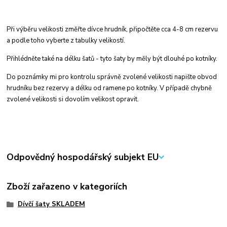
Při výběru velikosti změřte dívce hrudník, připočtěte cca 4-8 cm rezervu
a podle toho vyberte z tabulky velikostí.
Přihlédněte také na délku šatů - tyto šaty by měly být dlouhé po kotníky.
Do poznámky mi pro kontrolu správně zvolené velikosti napište obvod
hrudníku bez rezervy a délku od ramene po kotníky. V případě chybně
zvolené velikosti si dovolím velikost opravit.
Odpovědný hospodářský subjekt EU
Zboží zařazeno v kategoriích
Dívčí šaty SKLADEM