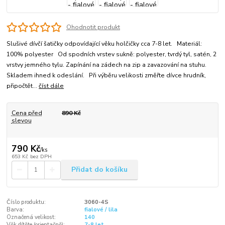
Ohodnotit produkt
Slušivé dívčí šatičky odpovídající věku holčičky cca 7-8 let. Materiál:
100% polyester Od spodních vrstev sukně: polyester, tvrdý tyl, satén, 2
vrstvy jemného tylu. Zapínání na zádech na zip a zavazování na stuhu.
Skladem ihned k odeslání. Při výběru velikosti změřte dívce hrudník,
připočtět...
číst dále
Cena před
890 Kč
slevou
790 Kč
/
ks
653 Kč
bez DPH
Přidat do košíku
Číslo produktu:
3060-4S
Barva:
fialové / lila
Označená velikost:
140
Věk dítěte (orientačně):
7-8 let