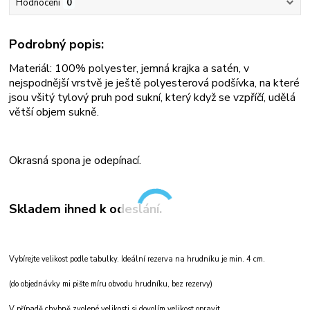
Hodnocení
0
Podrobný popis:
Materiál: 100% polyester, jemná krajka a satén, v
nejspodnější vrstvě je ještě polyesterová podšívka, na které
jsou všitý tylový pruh pod sukní, který když se vzpříčí, udělá
větší objem sukně.
Okrasná spona je odepínací.
Skladem ihned k odeslání.
Vybírejte velikost podle tabulky. Ideální rezerva na hrudníku je min. 4 cm.
(do objednávky mi pište míru obvodu hrudníku, bez rezervy)
V případě chybně zvolené velikosti si dovolím velikost opravit.