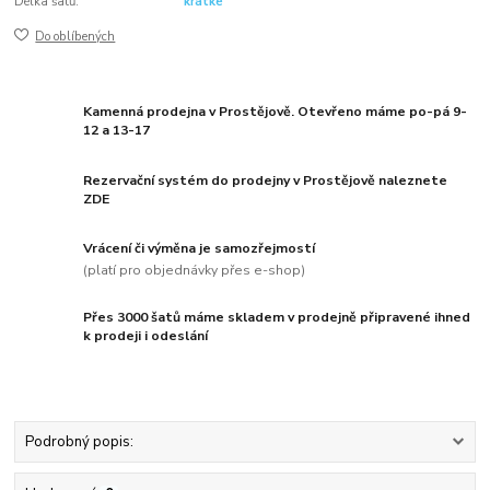
Délka šatů:
krátké
Do oblíbených
Kamenná prodejna v Prostějově. Otevřeno máme po-pá 9-
12 a 13-17
Rezervační systém do prodejny v Prostějově naleznete
ZDE
Vrácení či výměna je samozřejmostí
(platí pro objednávky přes e-shop)
Přes 3000 šatů máme skladem v prodejně připravené ihned
k prodeji i odeslání
Podrobný popis: