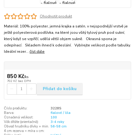
Ohodnotit produkt
Materiál: 100% polyester, jemná krajka a satén, v nejspodnější vrstvě je
ještě polyesterová podšívka, na které jsou všitý tylový pruh pod sukní,
který když se vzpříčí, udělá větší objem sukně. Okrasná spona je
odepínací. Skladem ihned k odeslání. Vybírejte velikost podle tabulky.
Ideální rezer...
číst dále
850 Kč
/
ks
702 Kč
bez DPH
Přidat do košíku
Číslo produktu:
3228S
Barva:
fialové / lila
Označená velikost:
100
Věk dítěte (orientačně):
3-4 roky
Obvod hrudníku dívky + min.
56-58 cm
4 cm rezerva = míra v cm: