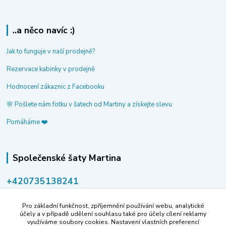
..a něco navíc :)
Jak to funguje v naší prodejně?
Rezervace kabinky v prodejně
Hodnocení zákaznic z Facebooku
🌸 Pošlete nám fotku v šatech od Martiny a získejte slevu
Pomáháme ❤️
Společenské šaty Martina
‭+420735138241
volejte po-pá 9-14 hod.
Pro základní funkčnost, zpříjemnění používání webu, analytické
info@spolecenske-saty-martina.cz
účely a v případě udělení souhlasu také pro účely cílení reklamy
využíváme soubory cookies. Nastavení vlastních preferencí