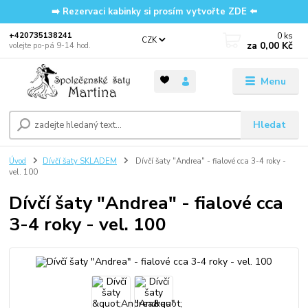
➡️ Rezervaci kabinky si prosím vytvořte ZDE ⬅️
0
ks
‭+420735138241
CZK
za
0,00 Kč
volejte po-pá 9-14 hod.
Menu
Hledat
Úvod
Dívčí šaty SKLADEM
Dívčí šaty "Andrea" - fialové cca 3-4 roky -
vel. 100
Dívčí šaty "Andrea" - fialové cca
3-4 roky - vel. 100