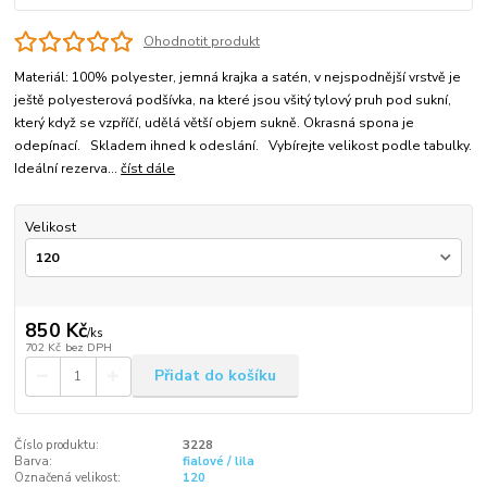
Ohodnotit produkt
Materiál: 100% polyester, jemná krajka a satén, v nejspodnější vrstvě je
ještě polyesterová podšívka, na které jsou všitý tylový pruh pod sukní,
který když se vzpříčí, udělá větší objem sukně. Okrasná spona je
odepínací. Skladem ihned k odeslání. Vybírejte velikost podle tabulky.
Ideální rezerva...
číst dále
Velikost
850 Kč
/
ks
702 Kč
bez DPH
Přidat do košíku
Číslo produktu:
3228
Barva:
fialové / lila
Označená velikost:
120