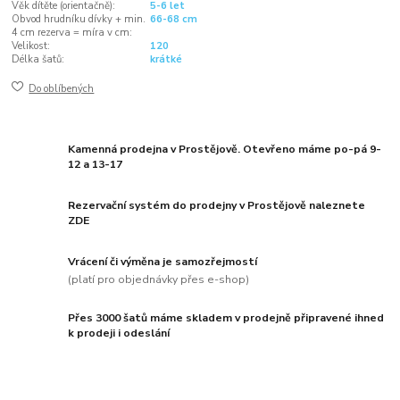
Věk dítěte (orientačně):
5-6 let
Obvod hrudníku dívky + min.
66-68 cm
4 cm rezerva = míra v cm:
Velikost:
120
Délka šatů:
krátké
Do oblíbených
Kamenná prodejna v Prostějově. Otevřeno máme po-pá 9-
12 a 13-17
Rezervační systém do prodejny v Prostějově naleznete
ZDE
Vrácení či výměna je samozřejmostí
(platí pro objednávky přes e-shop)
Přes 3000 šatů máme skladem v prodejně připravené ihned
k prodeji i odeslání