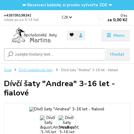
➡️ Rezervaci kabinky si prosím vytvořte ZDE ⬅️
0
ks
‭+420735138241
CZK
za
0,00 Kč
volejte po-pá 9-14 hod.
Menu
Hledat
Úvod
Dívčí společenské šaty
Dívčí šaty "Andrea" 3-16 let - fialové
Dívčí šaty "Andrea" 3-16 let -
fialové