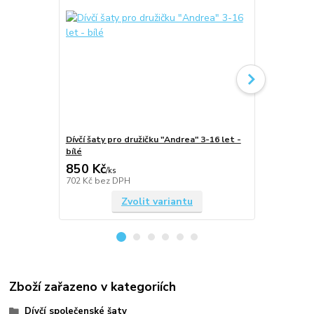
Dívčí šaty pro družičku "Andrea" 3-16 let -
Dívčí šaty p
bílé
champagne
850 Kč
850 Kč
/
ks
/
ks
702 Kč
bez DPH
702 Kč
bez 
Zvolit variantu
Zboží zařazeno v kategoriích
Dívčí společenské šaty