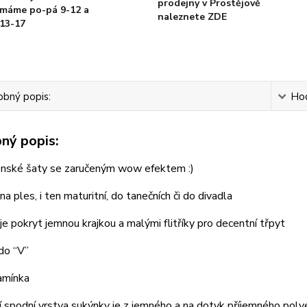
prodejny v Prostějově
máme po-pá 9-12 a
naleznete ZDE
13-17
bný popis:
Ho
ný popis:
nské šaty se zaručeným wow efektem :)
a ples, i ten maturitní, do tanečních či do divadla
je pokryt jemnou krajkou a malými flitříky pro decentní třpyt
 do “V”
ramínka
í spodní vrstva sukýnky je z jemného a na dotyk příjemného poly