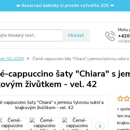
➡️ Rezervaci kabinky si prosím vytvořte ZDE ⬅️
Mohu p
Hledat
‭+42
volejt
Šaty SKLADEM
Černé-cappuccino šaty "Chiara" s jemnou tylovou sukní a 
é-cappuccino šaty "Chiara" s je
kovým živůtkem - vel. 42
» spol
ten mat
krajkou
ramínk