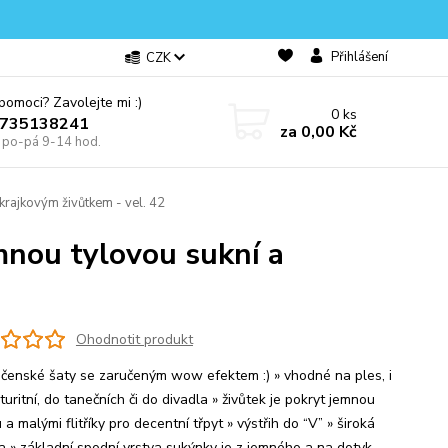
Přihlášení
CZK
omoci? Zavolejte mi :)
0
ks
0735138241
za
0,00 Kč
e po-pá 9-14 hod.
krajkovým živůtkem - vel. 42
mnou tylovou sukní a
Ohodnotit produkt
ečenské šaty se zaručeným wow efektem :) » vhodné na ples, i
uritní, do tanečních či do divadla » živůtek je pokryt jemnou
 a malými flitříky pro decentní třpyt » výstřih do “V” » široká
a » základní spodní vrstva sukýnky je z jemného a na dotyk