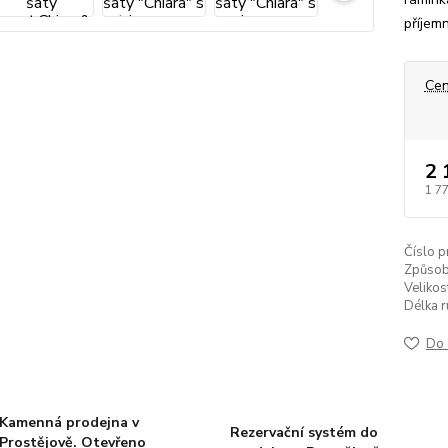
příjem
Cen
2 
1 7
Číslo p
Způsob
Velikos
Délka r
Do 
Kamenná prodejna v
Rezervační systém do
Prostějově. Otevřeno