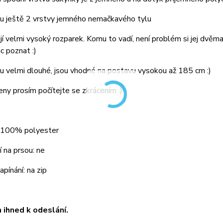
sou ještě 2 vrstvy jemného nemačkavého tylu
jí velmi vysoký rozparek. Komu to vadí, není problém si jej dvěm
c poznat :)
ou velmi dlouhé, jsou vhodné na postavu vysokou až 185 cm :)
eny prosím počítejte se zkrácením :)
: 100% polyester
 na prsou: ne
pínání: na zip
ihned k odeslání.