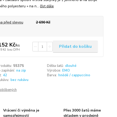
ného polyesteru » na n...
číst dále
a před slevou
2 690 Kč
152 Kč
/
ks
Přidat do košíku
79 Kč
bez DPH
roduktu:
5537S
Délka šatů:
dlouhé
 zapínání:
na zip
Výrobce:
EMO
t:
42
Barva:
hnědé / cappuccino
ukávu:
bez rukávu
oblíbených
Vrácení či výměna je
Přes 3000 šatů máme
samozřejmostí
skladem v prodejně