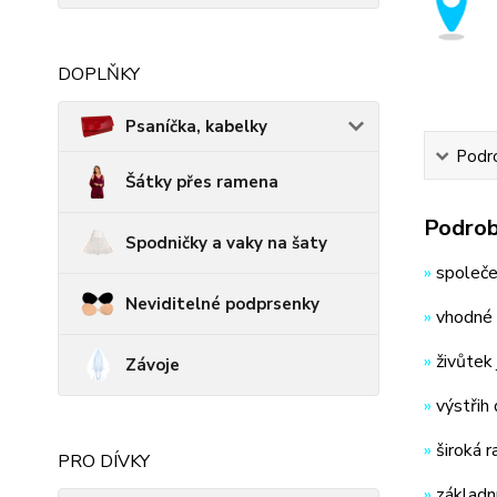
DOPLŇKY
Psaníčka, kabelky
Podro
Šátky přes ramena
Podrob
Spodničky a vaky na šaty
»
společe
Neviditelné podprsenky
»
vhodné n
»
živůtek 
Závoje
»
výstřih
»
široká 
PRO DÍVKY
»
základn