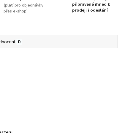
připravené ihned k
(platí pro objednávky
prodeji i odeslání
přes e-shop)
dnocení
0
esteru