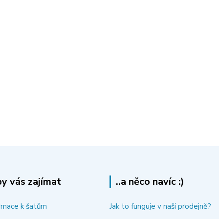
y vás zajímat
..a něco navíc :)
rmace k šatům
Jak to funguje v naší prodejně?