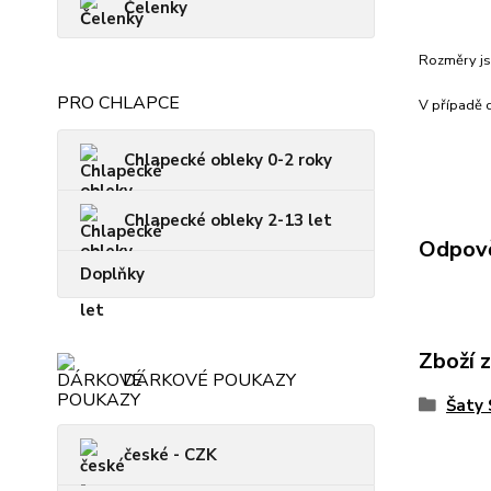
Čelenky
Rozměry js
PRO CHLAPCE
V případě c
Chlapecké obleky 0-2 roky
Chlapecké obleky 2-13 let
Odpově
Doplňky
Zboží 
DÁRKOVÉ POUKAZY
Šaty
české - CZK