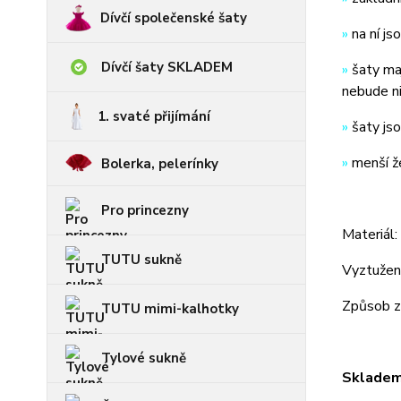
Dívčí společenské šaty
»
na ní j
Dívčí šaty SKLADEM
»
šaty ma
nebude ni
1. svaté přijímání
»
šaty js
»
menší ž
Bolerka, pelerínky
Pro princezny
Materiál
TUTU sukně
Vyztužení
Způsob za
TUTU mimi-kalhotky
Tylové sukně
Skladem 