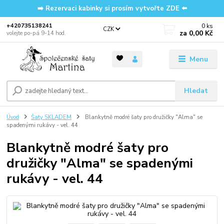
➡️ Rezervaci kabinky si prosím vytvořte ZDE ⬅️
0
ks
‭+420735138241
CZK
za
0,00 Kč
volejte po-pá 9-14 hod.
Menu
Hledat
Úvod
Šaty SKLADEM
Blankytně modré šaty pro družičky "Alma" se
spadenými rukávy - vel. 44
Blankytně modré šaty pro
družičky "Alma" se spadenými
rukávy - vel. 44