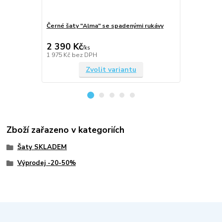
Černé šaty "Alma" se spadenými rukávy
Tmavě modré
spadenými r
2 390 Kč
2 390 Kč
/
ks
1 975 Kč
bez DPH
1 975 Kč
bez
Zvolit variantu
Zboží zařazeno v kategoriích
Šaty SKLADEM
Výprodej -20-50%