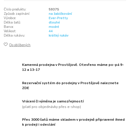
Číslo produktu:
5937S
Způsob zapínání:
na žabičkování
Výrobce:
Ever-Pretty
Délka šatů:
dlouhé
Barva:
modré
Velikost:
44
Délka rukávu:
krátký rukáv
Do oblíbených
Kamenná prodejna v Prostějově. Otevřeno máme po-pá 9-
12 a 13-17
Rezervační systém do prodejny v Prostějově naleznete
ZDE
Vrácení či výměna je samozřejmostí
(platí pro objednávky přes e-shop)
Přes 3000 šatů máme skladem v prodejně připravené ihned
k prodeji i odeslání