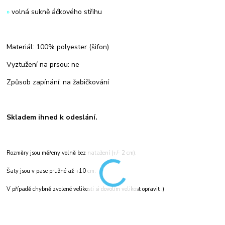
»
volná sukně áčkového střihu
Materiál: 100% polyester (šifon)
Vyztužení na prsou: ne
Způsob zapínání: na žabičkování
Skladem ihned k odeslání.
Rozměry jsou měřeny volně bez natažení (+/- 2 cm).
Šaty jsou v pase pružné až +10 cm.
V případě chybně zvolené velikosti si dovolím velikost opravit :)