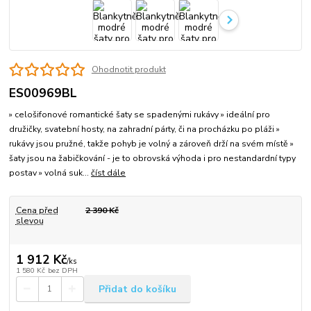
Ohodnotit produkt
ES00969BL
» celošifonové romantické šaty se spadenými rukávy » ideální pro
družičky, svatební hosty, na zahradní párty, či na procházku po pláži »
rukávy jsou pružné, takže pohyb je volný a zároveň drží na svém místě »
šaty jsou na žabičkování - je to obrovská výhoda i pro nestandardní typy
postav » volná suk...
číst dále
Cena před
2 390 Kč
slevou
1 912 Kč
/
ks
1 580 Kč
bez DPH
Přidat do košíku