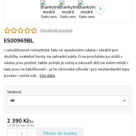
Ohodnotit produkt
ES00969BL
» celošifonové romantické šaty se spadenými rukávy » ideální pro
družičky, svatební hosty, na zahradní párty, či na procházku po pláži »
rukávy jsou pružné, takže pohyb je volný a zároveň drží na svém místě »
šaty jsou na žabičkování - je to obrovská výhoda i pro nestandardní typy
postav » volná suk...
číst dále
Velikost
2 390 Kč
/
ks
1 975 Kč
bez DPH
Přidat do košíku