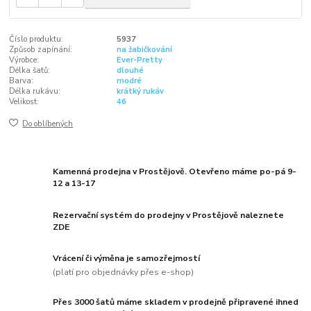
Číslo produktu:
5937
Způsob zapínání:
na žabičkování
Výrobce:
Ever-Pretty
Délka šatů:
dlouhé
Barva:
modré
Délka rukávu:
krátký rukáv
Velikost:
46
Do oblíbených
Kamenná prodejna v Prostějově. Otevřeno máme po-pá 9-
12 a 13-17
Rezervační systém do prodejny v Prostějově naleznete
ZDE
Vrácení či výměna je samozřejmostí
(platí pro objednávky přes e-shop)
Přes 3000 šatů máme skladem v prodejně připravené ihned