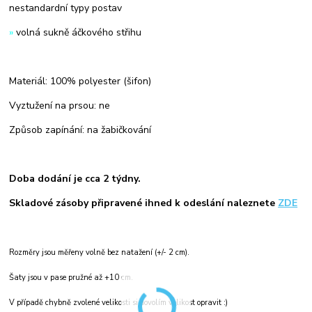
nestandardní typy postav
»
volná sukně áčkového střihu
Materiál: 100% polyester (šifon)
Vyztužení na prsou: ne
Způsob zapínání: na žabičkování
Doba dodání je cca 2 týdny.
Skladové zásoby připravené ihned k odeslání naleznete
ZDE
Rozměry jsou měřeny volně bez natažení (+/- 2 cm).
Šaty jsou v pase pružné až +10 cm.
V případě chybně zvolené velikosti si dovolím velikost opravit :)