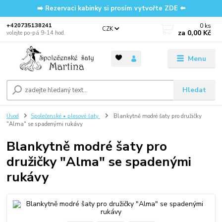
➡️ Rezervaci kabinky si prosím vytvořte ZDE ⬅️
0
ks
‭+420735138241
CZK
za
0,00 Kč
volejte po-pá 9-14 hod.
Menu
Hledat
Úvod
Společenské • plesové šaty
Blankytně modré šaty pro družičky
"Alma" se spadenými rukávy
Blankytně modré šaty pro
družičky "Alma" se spadenými
rukávy