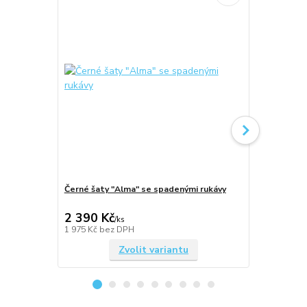
Černé šaty "Alma" se spadenými rukávy
Tmavě modré
spadenými r
2 390 Kč
2 390 Kč
/
ks
1 975 Kč
bez DPH
1 975 Kč
bez
Zvolit variantu