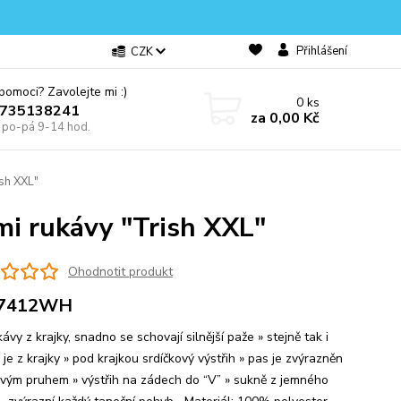
Přihlášení
CZK
omoci? Zavolejte mi :)
0
ks
0735138241
za
0,00 Kč
e po-pá 9-14 hod.
ish XXL"
mi rukávy "Trish XXL"
Ohodnotit produkt
7412WH
ávy z krajky, snadno se schovají silnější paže » stejně tak i
 je z krajky » pod krajkou srdíčkový výstřih » pas je zvýrazněn
vým pruhem » výstřih na zádech do “V” » sukně z jemného