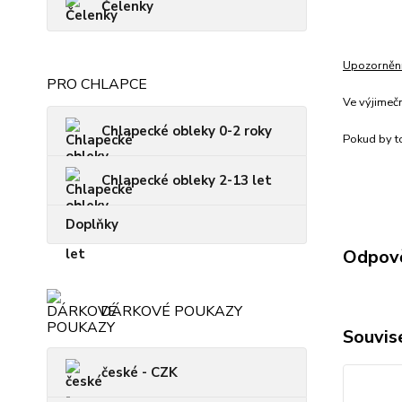
Čelenky
Upozorněn
PRO CHLAPCE
Ve výjimeč
Chlapecké obleky 0-2 roky
Pokud by to
Chlapecké obleky 2-13 let
Doplňky
Odpově
DÁRKOVÉ POUKAZY
Souvise
české - CZK