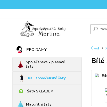
Úvod
X
PRO DÁMY
Bílé
Společenské • plesové
šaty
XXL společenské šaty
Šaty SKLADEM
Maturitní šaty