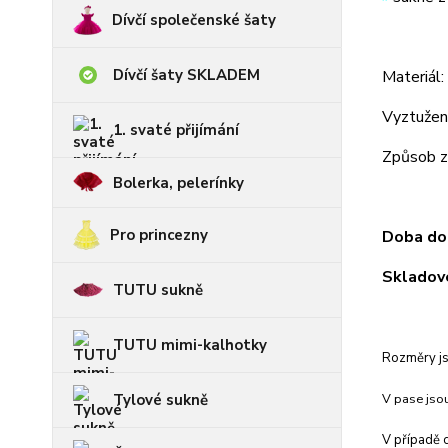
Dívčí společenské šaty
Dívčí šaty SKLADEM
Materiál
Vyztužení
1. svaté přijímání
Způsob za
Bolerka, pelerínky
Pro princezny
Doba dod
Skladové
TUTU sukně
TUTU mimi-kalhotky
Rozměry js
Tylové sukně
V pase jsou
V případě c