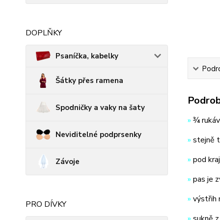
DOPLŇKY
Psaníčka, kabelky
Podro
Šátky přes ramena
Podrob
Spodničky a vaky na šaty
»
¾ rukávy
Neviditelné podprsenky
»
stejně ta
»
pod kraj
Závoje
»
pas je 
»
výstřih 
PRO DÍVKY
»
sukně z 