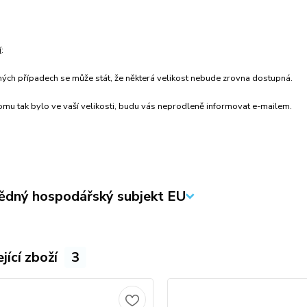
í
:
ných případech se může stát, že některá velikost nebude zrovna dostupná.
mu tak bylo ve vaší velikosti, budu vás neprodleně informovat e-mailem.
dný hospodářský subjekt EU
jící zboží
3