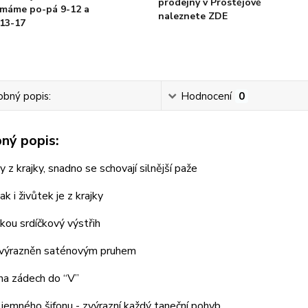
prodejny v Prostějově
máme po-pá 9-12 a
naleznete ZDE
13-17
bný popis:
Hodnocení
0
ný popis:
 z krajky, snadno se schovají silnější paže
k i živůtek je z krajky
kou srdíčkový výstřih
zvýrazněn saténovým pruhem
na zádech do “V”
jemného šifonu - zvýrazní každý taneční pohyb