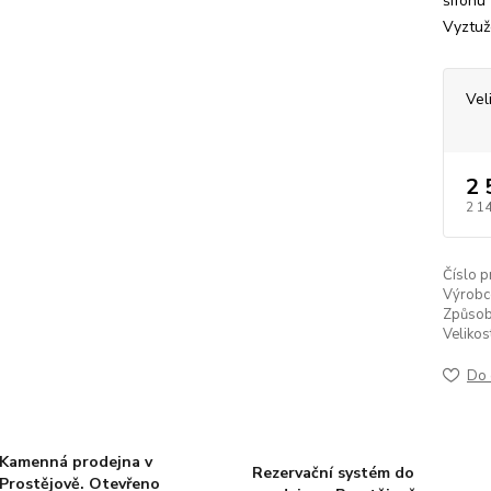
šifonu
Vyztuž
Vel
2 
2 1
Číslo p
Výrobc
Způsob
Velikos
Do 
Kamenná prodejna v
Rezervační systém do
Prostějově. Otevřeno