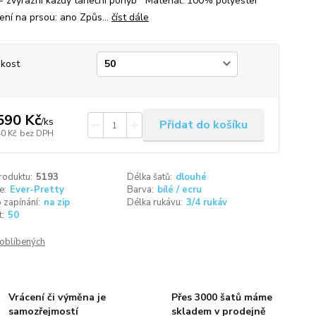
 - zvýrazní každý taneční pohyb Materiál: 100% polyester
ení na prsou: ano Způs...
číst dále
ikost
590 Kč
/
ks
Přidat do košíku
40 Kč
bez DPH
roduktu:
5193
Délka šatů:
dlouhé
e:
Ever-Pretty
Barva:
bílé / ecru
 zapínání:
na zip
Délka rukávu:
3/4 rukáv
t:
50
oblíbených
Vrácení či výměna je
Přes 3000 šatů máme
samozřejmostí
skladem v prodejně