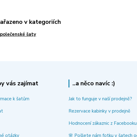
zařazeno v kategoriích
polečenské šaty
y vás zajímat
..a něco navíc :)
rmace k šatům
Jak to funguje v naší prodejně?
at
Rezervace kabinky v prodejně
Hodnocení zákaznic z Facebooku
né otázky
🌸 Pošlete nám fotku v šatech o