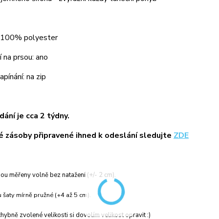
: 100% polyester
 na prsou: ano
pínání: na zip
ání je cca 2 týdny.
 zásoby připravené ihned k odeslání sledujte
ZDE
ou měřeny volně bez natažení (+/- 2 cm).
 šaty mírně pružné (+4 až 5 cm).
hybně zvolené velikosti si dovolím velikost opravit :)