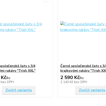
společenské šaty s 3/4
Černé společenské šaty s 3/
ými rukávy "Trish XXL"
krajkovými rukávy "Trish XX
 Kč
2 590 Kč
/
ks
/
ks
č
bez DPH
2 140 Kč
bez DPH
Zvolit variantu
Zvolit variantu