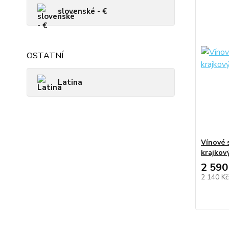
slovenské - €
OSTATNÍ
Latina
Vínové 
krajkov
2 590
2 140 K