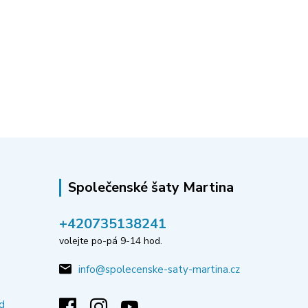
Společenské šaty Martina
‭+420735138241
volejte po-pá 9-14 hod.
info@spolecenske-saty-martina.cz
d