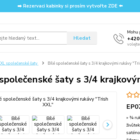
➡️ Rezervaci kabinky si prosím vytvořte ZDE ⬅️
Mohu p
Hledat
‭+42
volejt
XL společenské šaty
Bílé společenské šaty s 3/4 krajkovými rukávy "Tr
 společenské šaty s 3/4 krajkový
EP0
» ¾ ruk
živůtek
saténo