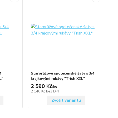
4
Starorůžové společenské šaty s 3/4
L"
krajkovými rukávy "Trish XXL"
2 590 Kč
/
ks
2 140 Kč
bez DPH
Zvolit variantu