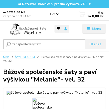
➡️ Rezervaci kabinky si prosím vytvořte ZDE ⬅️
0
ks
‭+420735138241
CZK
za
0,00 Kč
volejte po-pá 9-14 hod.
Menu
Hledat
Úvod
Šaty SKLADEM
Béžové společenské šaty s paví výšivkou "Melanie"-
vel. 32
Béžové společenské šaty s paví
výšivkou "Melanie"- vel. 32