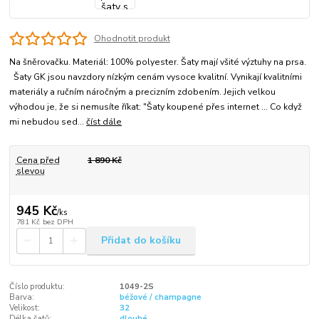
Ohodnotit produkt
Na šněrovačku. Materiál: 100% polyester. Šaty mají všité výztuhy na prsa.
Šaty GK jsou navzdory nízkým cenám vysoce kvalitní. Vynikají kvalitními
materiály a ručním náročným a precizním zdobením. Jejich velkou
výhodou je, že si nemusíte říkat: "Šaty koupené přes internet ... Co když
mi nebudou sed...
číst dále
Cena před
1 890 Kč
slevou
945 Kč
/
ks
781 Kč
bez DPH
Přidat do košíku
Číslo produktu:
1049-2S
Barva:
béžové / champagne
Velikost:
32
Délka šatů:
dlouhé