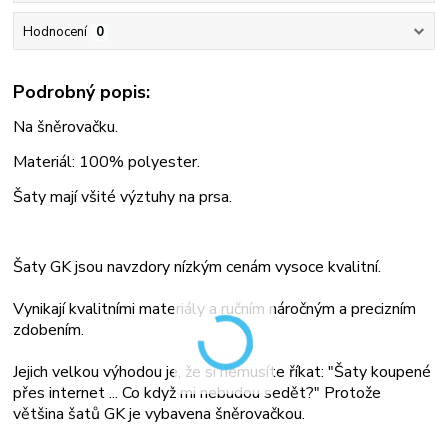
Hodnocení
0
Podrobný popis:
Na šněrovačku.
Materiál: 100% polyester.
Šaty mají všité výztuhy na prsa.
Šaty GK jsou navzdory nízkým cenám vysoce kvalitní.
Vynikají kvalitními materiály a ručním náročným a precizním
zdobením.
Jejich velkou výhodou je, že si nemusíte říkat: "Šaty koupené
přes internet ... Co když mi nebudou sedět?" Protože
většina šatů GK je vybavena šněrovačkou.