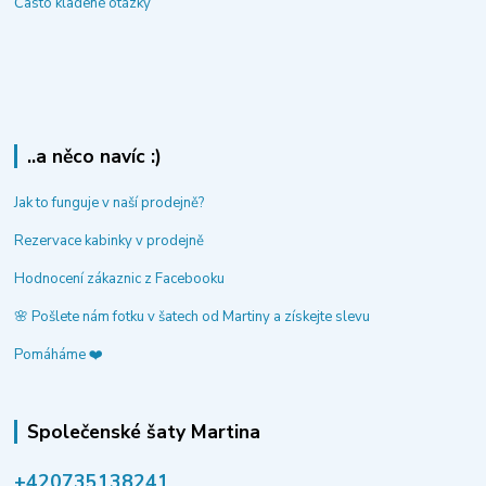
Často kladené otázky
..a něco navíc :)
Jak to funguje v naší prodejně?
Rezervace kabinky v prodejně
Hodnocení zákaznic z Facebooku
🌸 Pošlete nám fotku v šatech od Martiny a získejte slevu
Pomáháme ❤️
Společenské šaty Martina
‭+420735138241