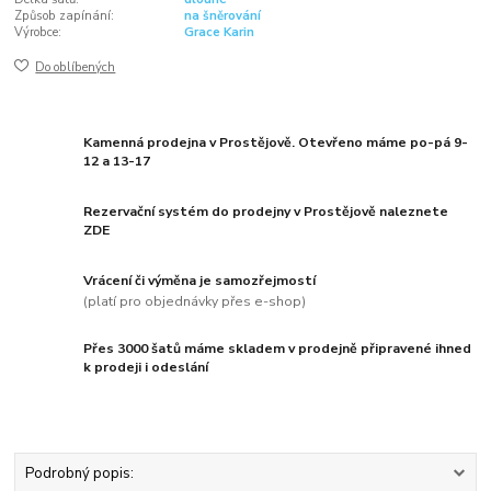
Způsob zapínání:
na šněrování
Výrobce:
Grace Karin
Do oblíbených
Kamenná prodejna v Prostějově. Otevřeno máme po-pá 9-
12 a 13-17
Rezervační systém do prodejny v Prostějově naleznete
ZDE
Vrácení či výměna je samozřejmostí
(platí pro objednávky přes e-shop)
Přes 3000 šatů máme skladem v prodejně připravené ihned
k prodeji i odeslání
Podrobný popis: