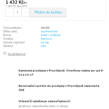
1 432 Kč
/
ks
1 183 Kč
bez DPH
Přidat do košíku
Číslo produktu:
3419S
Délka šatů:
asymetrické
Barva:
šedé / stříbrné
Výrobce:
Numoco
Způsob zapínání:
na zip
Velikost:
XXL
Do oblíbených
Kamenná prodejna v Prostějově. Otevřeno máme po-pá 9-
12 a 13-17
Rezervační systém do prodejny v Prostějově naleznete
ZDE
Vrácení či výměna je samozřejmostí
(platí pro objednávky přes e-shop)