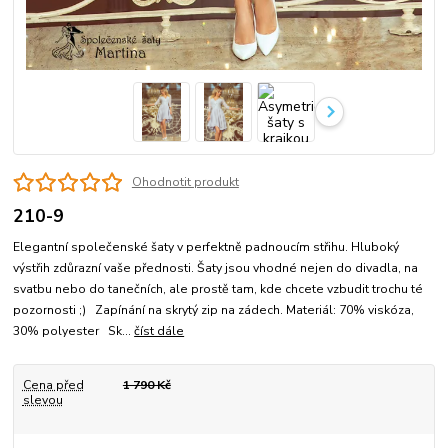
Ohodnotit produkt
210-9
Elegantní společenské šaty v perfektně padnoucím střihu. Hluboký
výstřih zdůrazní vaše přednosti. Šaty jsou vhodné nejen do divadla, na
svatbu nebo do tanečních, ale prostě tam, kde chcete vzbudit trochu té
pozornosti ;) Zapínání na skrytý zip na zádech. Materiál: 70% viskóza,
30% polyester Sk...
číst dále
Cena před
1 790 Kč
slevou