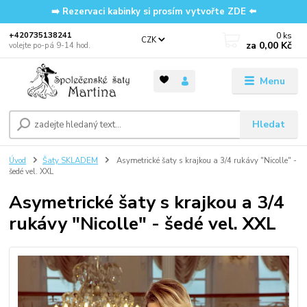
➡️ Rezervaci kabinky si prosím vytvořte ZDE ⬅️
0
ks
‭+420735138241
CZK
za
0,00 Kč
volejte po-pá 9-14 hod.
Menu
Hledat
Úvod
Šaty SKLADEM
Asymetrické šaty s krajkou a 3/4 rukávy "Nicolle" -
šedé vel. XXL
Asymetrické šaty s krajkou a 3/4
rukávy "Nicolle" - šedé vel. XXL