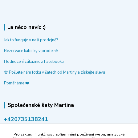
..a něco navíc :)
Jak to funguje v naší prodejně?
Rezervace kabinky v prodejně
Hodnocení zákaznic z Facebooku
🌸 Pošlete nám fotku v šatech od Martiny a získejte slevu
Pomáháme ❤️
Společenské šaty Martina
‭+420735138241
volejte po-pá 9-14 hod.
Pro základní funkčnost, zpříjemnění používání webu, analytické
info@spolecenske-saty-martina.cz