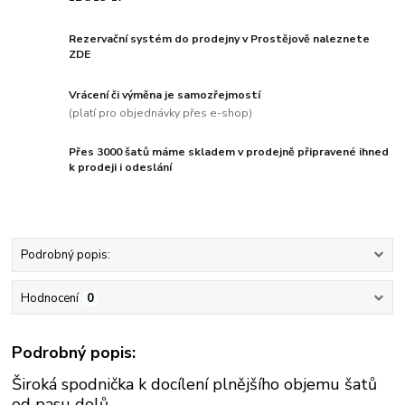
Rezervační systém do prodejny v Prostějově naleznete
ZDE
Vrácení či výměna je samozřejmostí
(platí pro objednávky přes e-shop)
Přes 3000 šatů máme skladem v prodejně připravené ihned
k prodeji i odeslání
Podrobný popis:
Hodnocení
0
Podrobný popis:
Široká spodnička k docílení plnějšího objemu šatů
od pasu dolů.