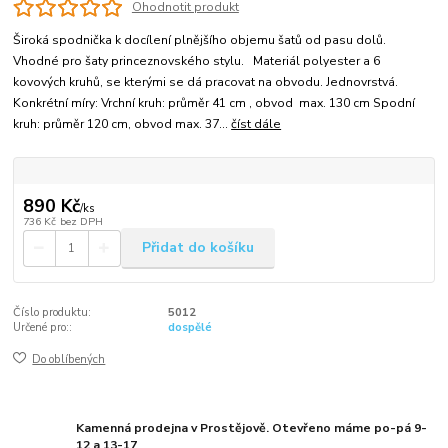
Ohodnotit produkt
Široká spodnička k docílení plnějšího objemu šatů od pasu dolů.
Vhodné pro šaty princeznovského stylu. Materiál polyester a 6
kovových kruhů, se kterými se dá pracovat na obvodu. Jednovrstvá.
Konkrétní míry: Vrchní kruh: průměr 41 cm , obvod max. 130 cm Spodní
kruh: průměr 120 cm, obvod max. 37...
číst dále
890 Kč
/
ks
736 Kč
bez DPH
Přidat do košíku
Číslo produktu:
5012
Určené pro::
dospělé
Do oblíbených
Kamenná prodejna v Prostějově. Otevřeno máme po-pá 9-
12 a 13-17