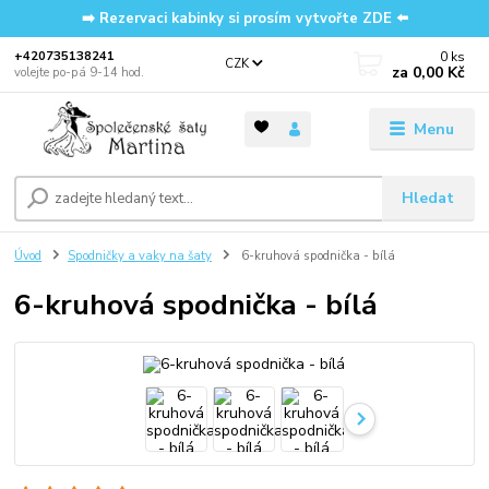
➡️ Rezervaci kabinky si prosím vytvořte ZDE ⬅️
0
ks
‭+420735138241
CZK
za
0,00 Kč
volejte po-pá 9-14 hod.
Menu
Hledat
Úvod
Spodničky a vaky na šaty
6-kruhová spodnička - bílá
6-kruhová spodnička - bílá