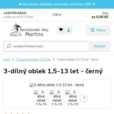
➡️ Rezervaci kabinky si prosím vytvořte ZDE ⬅️
0
ks
‭+420735138241
CZK
za
0,00 Kč
volejte po-pá 9-14 hod.
Menu
Hledat
Úvod
Chlapecké obleky 2-13 let
3-dílný oblek 1,5-13 let - černý
3-dílný oblek 1,5-13 let - černý