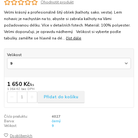
Ohodnotit produkt
Velmi krásný a profesionálně šitý oblek (kalhoty, sako, vesta). Lem
nohavic je nachystán na to, abyste si zabrala kalhoty na Vámi
požadovanou délku. Více v detailních fotech. Materiál: 100% polyester.
Velmi doporučuji, je opravdu nádherný. Velikost si vyberte podle
tabulky, zaměřte se hlavně na dé...
číst dále
Velikost
1 650 Kč
/
ks
1 364 Kč
bez DPH
Přidat do košíku
Číslo produktu:
4027
Barva:
černý
Velikost:
9
Do oblíbených