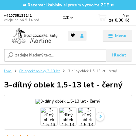
➡️ Rezervaci kabinky si prosím vytvořte ZDE ⬅️
0
ks
‭+420735138241
CZK
za
0,00 Kč
volejte po-pá 9-14 hod.
Menu
Hledat
Úvod
Chlapecké obleky 2-13 let
3-dílný oblek 1,5-13 let - černý
3-dílný oblek 1,5-13 let - černý