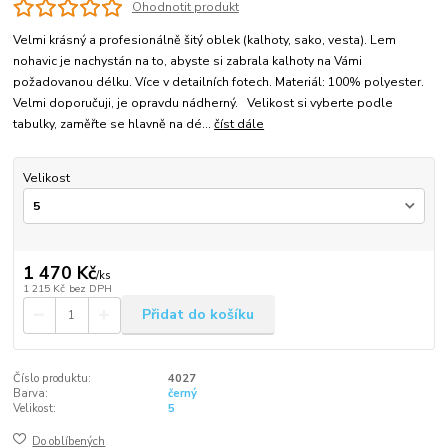
Ohodnotit produkt
Velmi krásný a profesionálně šitý oblek (kalhoty, sako, vesta). Lem
nohavic je nachystán na to, abyste si zabrala kalhoty na Vámi
požadovanou délku. Více v detailních fotech. Materiál: 100% polyester.
Velmi doporučuji, je opravdu nádherný. Velikost si vyberte podle
tabulky, zaměřte se hlavně na dé...
číst dále
Velikost
1 470 Kč
/
ks
1 215 Kč
bez DPH
Přidat do košíku
Číslo produktu:
4027
Barva:
černý
Velikost:
5
Do oblíbených